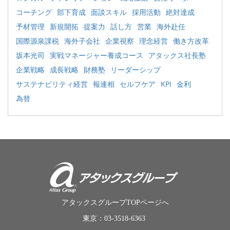
コーチング
部下育成
面談スキル
採用活動
絶対達成
予材管理
新規開拓
提案力
話し方
営業
海外赴任
国際源泉課税
海外子会社
企業視察
理念経営
働き方改革
坂本光司
実戦マネージャー養成コース
アタックス社長塾
企業戦略
成長戦略
財務塾
リーダーシップ
サステナビリティ経営
報連相
セルフケア
KPI
金利
為替
アタックスグループTOPページへ
東京：03-3518-6363