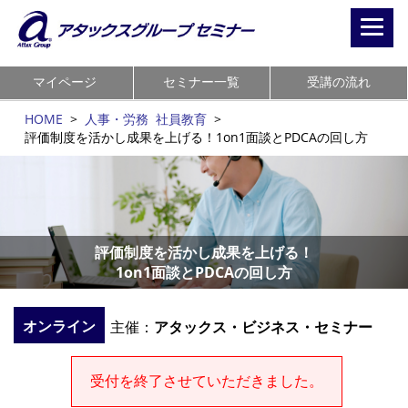
Toggl
navig
マイページ
セミナー一覧
受講の流れ
HOME
>
人事・労務
社員教育
>
評価制度を活かし成果を上げる！1on1面談とPDCAの回し方
評価制度を活かし成果を上げる！
1on1面談とPDCAの回し方
オンライン
主催：
アタックス・ビジネス・セミナー
受付を終了させていただきました。