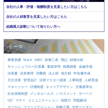
自社の人事・評価・報酬制度を見直したい方はこちら
自社の人材教育を見直したい方はこちら
組織風土診断について知りたい方へ
テーマ
事業承継
M＆A
MBO
財務三表
簿記
財務分析
キャッシュフロー計算書
業績管理
税務調査
金融市場
決算書
決算整理
消費税
法人税
地方税
申告書作成
月次決算
管理会計
決算マスター講座
人事制度
人材育成
マネージャー
評価制度
キャリアデザイン
労働基準法
社会保険制度
メンタルヘルス
ハラスメント
サーベイ
OJT
マナー
コミュニケーション
傾聴力
問題解決
ロジカル
ファシリテーション
戦略立案
女性リーダー