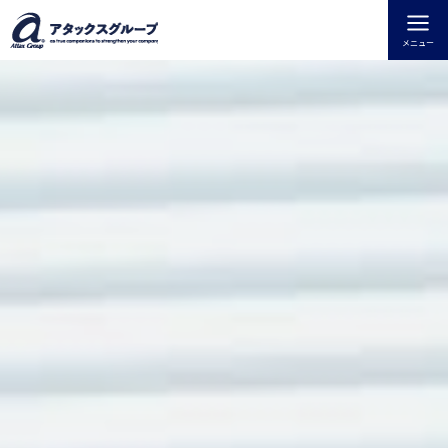
内
容
メニュー
を
ス
キ
ッ
プ