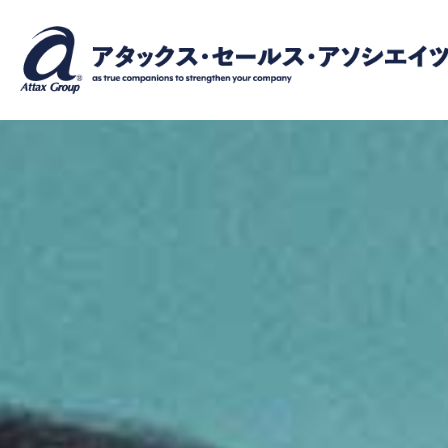
内
容
を
ス
キ
ッ
プ