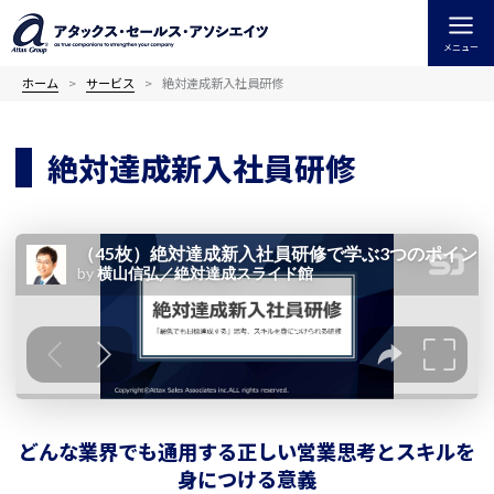
内
容
メニュー
を
ス
ホーム
サービス
絶対達成新入社員研修
キ
ッ
絶対達成新入社員研修
プ
どんな業界でも通用する正しい営業思考とスキルを
身につける意義