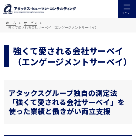
内
容
メニュー
を
ス
ホーム
サービス
強くて愛される会社サーベイ（エンゲージメントサーベイ）
キ
ッ
プ
強くて愛される会社サーベイ
（エンゲージメントサーベイ）
アタックスグループ独自の測定法
「強くて愛される会社サーベイ」を
使った業績と働きがい両立支援