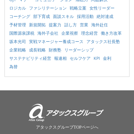
ロジカル
ファシリテーション
戦略立案
女性リーダー
コーチング
部下育成
面談スキル
採用活動
絶対達成
予材管理
新規開拓
提案力
話し方
営業
海外赴任
国際源泉課税
海外子会社
企業視察
理念経営
働き方改革
坂本光司
実戦マネージャー養成コース
アタックス社長塾
企業戦略
成長戦略
財務塾
リーダーシップ
サステナビリティ経営
報連相
セルフケア
KPI
金利
為替
アタックスグループTOPページへ