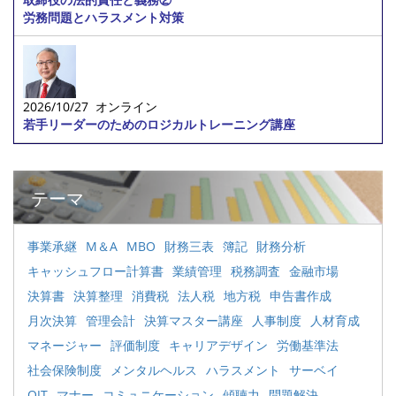
労務問題とハラスメント対策
2026/10/27 オンライン
若手リーダーのためのロジカルトレーニング講座
テーマ
事業承継
M＆A
MBO
財務三表
簿記
財務分析
キャッシュフロー計算書
業績管理
税務調査
金融市場
決算書
決算整理
消費税
法人税
地方税
申告書作成
月次決算
管理会計
決算マスター講座
人事制度
人材育成
マネージャー
評価制度
キャリアデザイン
労働基準法
社会保険制度
メンタルヘルス
ハラスメント
サーベイ
OJT
マナー
コミュニケーション
傾聴力
問題解決