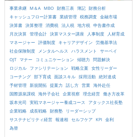
事業承継
M＆A
MBO
財務三表
簿記
財務分析
キャッシュフロー計算書
業績管理
税務調査
金融市場
決算書
決算整理
消費税
法人税
地方税
申告書作成
月次決算
管理会計
決算マスター講座
人事制度
人材育成
マネージャー
評価制度
キャリアデザイン
労働基準法
社会保険制度
メンタルヘルス
ハラスメント
サーベイ
OJT
マナー
コミュニケーション
傾聴力
問題解決
ロジカル
ファシリテーション
戦略立案
女性リーダー
コーチング
部下育成
面談スキル
採用活動
絶対達成
予材管理
新規開拓
提案力
話し方
営業
海外赴任
国際源泉課税
海外子会社
企業視察
理念経営
働き方改革
坂本光司
実戦マネージャー養成コース
アタックス社長塾
企業戦略
成長戦略
財務塾
リーダーシップ
サステナビリティ経営
報連相
セルフケア
KPI
金利
為替