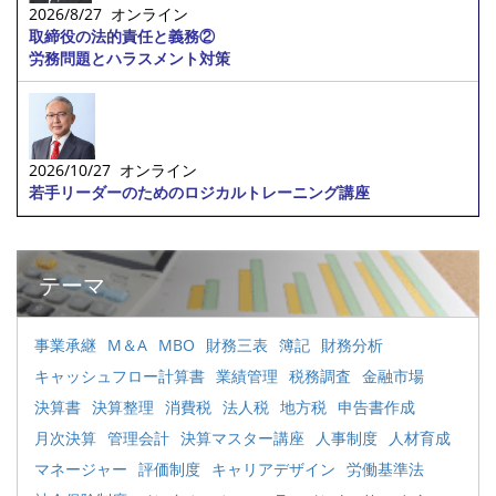
2026/8/27 オンライン
取締役の法的責任と義務②
労務問題とハラスメント対策
2026/10/27 オンライン
若手リーダーのためのロジカルトレーニング講座
テーマ
事業承継
M＆A
MBO
財務三表
簿記
財務分析
キャッシュフロー計算書
業績管理
税務調査
金融市場
決算書
決算整理
消費税
法人税
地方税
申告書作成
月次決算
管理会計
決算マスター講座
人事制度
人材育成
マネージャー
評価制度
キャリアデザイン
労働基準法