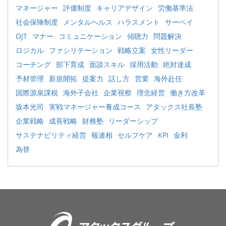
マネージャー
評価制度
キャリアデザイン
労働基準法
社会保険制度
メンタルヘルス
ハラスメント
サーベイ
OJT
マナー
コミュニケーション
傾聴力
問題解決
ロジカル
ファシリテーション
戦略立案
女性リーダー
コーチング
部下育成
面談スキル
採用活動
絶対達成
予材管理
新規開拓
提案力
話し方
営業
海外赴任
国際源泉課税
海外子会社
企業視察
理念経営
働き方改革
坂本光司
実戦マネージャー養成コース
アタックス社長塾
企業戦略
成長戦略
財務塾
リーダーシップ
サステナビリティ経営
報連相
セルフケア
KPI
金利
為替