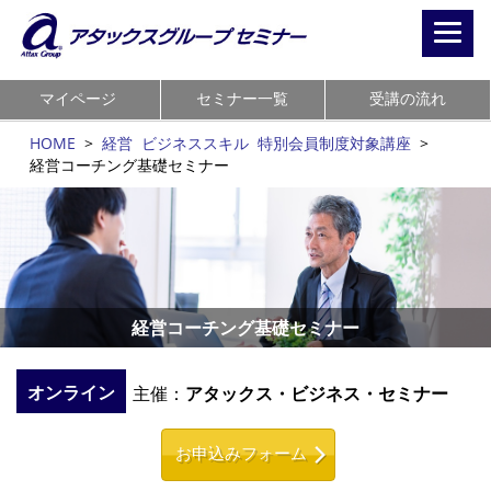
Toggl
navig
マイページ
セミナー一覧
受講の流れ
HOME
>
経営
ビジネススキル
特別会員制度対象講座
>
経営コーチング基礎セミナー
経営コーチング基礎セミナー
オンライン
主催：
アタックス・ビジネス・セミナー
お申込みフォーム