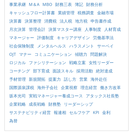
事業承継
M＆A
MBO
財務三表
簿記
財務分析
キャッシュフロー計算書
業績管理
税務調査
金融市場
決算書
決算整理
消費税
法人税
地方税
申告書作成
月次決算
管理会計
決算マスター講座
人事制度
人材育成
マネージャー
評価制度
キャリアデザイン
労働基準法
社会保険制度
メンタルヘルス
ハラスメント
サーベイ
OJT
マナー
コミュニケーション
傾聴力
問題解決
ロジカル
ファシリテーション
戦略立案
女性リーダー
コーチング
部下育成
面談スキル
採用活動
絶対達成
予材管理
新規開拓
提案力
話し方
営業
海外赴任
国際源泉課税
海外子会社
企業視察
理念経営
働き方改革
坂本光司
実戦マネージャー養成コース
アタックス社長塾
企業戦略
成長戦略
財務塾
リーダーシップ
サステナビリティ経営
報連相
セルフケア
KPI
金利
為替