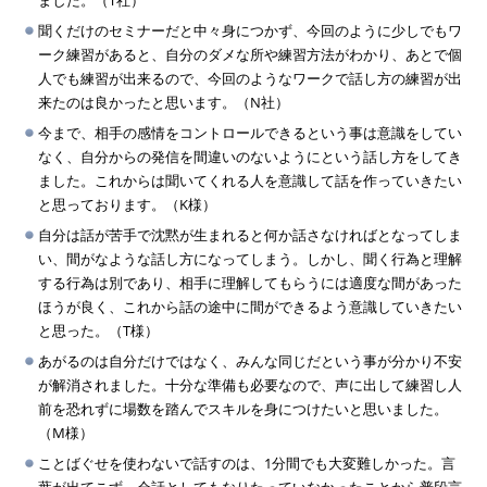
ました。（T社）
聞くだけのセミナーだと中々身につかず、今回のように少しでもワ
ーク練習があると、自分のダメな所や練習方法がわかり、あとで個
人でも練習が出来るので、今回のようなワークで話し方の練習が出
来たのは良かったと思います。（N社）
今まで、相手の感情をコントロールできるという事は意識をしてい
なく、自分からの発信を間違いのないようにという話し方をしてき
ました。これからは聞いてくれる人を意識して話を作っていきたい
と思っております。（K様）
自分は話が苦手で沈黙が生まれると何か話さなければとなってしま
い、間がなような話し方になってしまう。しかし、聞く行為と理解
する行為は別であり、相手に理解してもらうには適度な間があった
ほうが良く、これから話の途中に間ができるよう意識していきたい
と思った。（T様）
あがるのは自分だけではなく、みんな同じだという事が分かり不安
が解消されました。十分な準備も必要なので、声に出して練習し人
前を恐れずに場数を踏んでスキルを身につけたいと思いました。
（M様）
ことばぐせを使わないで話すのは、1分間でも大変難しかった。言