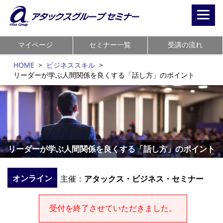
Toggl
navig
マイページ
セミナー一覧
受講の流れ
HOME
>
ビジネススキル
>
リーダーが学ぶ人間関係を良くする「話し方」のポイント
リーダーが学ぶ人間関係を良くする「話し方」のポイント
オンライン
主催：
アタックス・ビジネス・セミナー
受付を終了させていただきました。