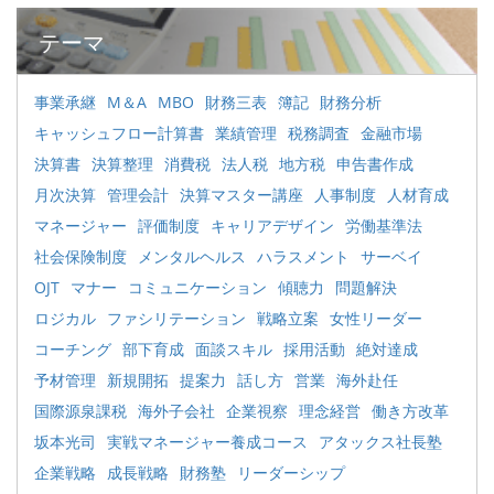
テーマ
事業承継
M＆A
MBO
財務三表
簿記
財務分析
キャッシュフロー計算書
業績管理
税務調査
金融市場
決算書
決算整理
消費税
法人税
地方税
申告書作成
月次決算
管理会計
決算マスター講座
人事制度
人材育成
マネージャー
評価制度
キャリアデザイン
労働基準法
社会保険制度
メンタルヘルス
ハラスメント
サーベイ
OJT
マナー
コミュニケーション
傾聴力
問題解決
ロジカル
ファシリテーション
戦略立案
女性リーダー
コーチング
部下育成
面談スキル
採用活動
絶対達成
予材管理
新規開拓
提案力
話し方
営業
海外赴任
国際源泉課税
海外子会社
企業視察
理念経営
働き方改革
坂本光司
実戦マネージャー養成コース
アタックス社長塾
企業戦略
成長戦略
財務塾
リーダーシップ