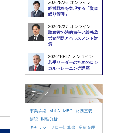
2026/8/26 オンライン
経営戦略を実現する「資金
繰り管理」
2026/8/27 オンライン
取締役の法的責任と義務②
労務問題とハラスメント対
策
2026/10/27 オンライン
若手リーダーのためのロジ
カルトレーニング講座
テーマ
事業承継
M＆A
MBO
財務三表
簿記
財務分析
キャッシュフロー計算書
業績管理