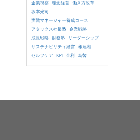
企業視察
理念経営
働き方改革
坂本光司
実戦マネージャー養成コース
アタックス社長塾
企業戦略
成長戦略
財務塾
リーダーシップ
サステナビリティ経営
報連相
セルフケア
KPI
金利
為替