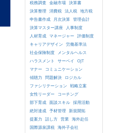
税務調査
金融市場
決算書
決算整理
消費税
法人税
地方税
申告書作成
月次決算
管理会計
決算マスター講座
人事制度
人材育成
マネージャー
評価制度
キャリアデザイン
労働基準法
社会保険制度
メンタルヘルス
ハラスメント
サーベイ
OJT
マナー
コミュニケーション
傾聴力
問題解決
ロジカル
ファシリテーション
戦略立案
女性リーダー
コーチング
部下育成
面談スキル
採用活動
絶対達成
予材管理
新規開拓
提案力
話し方
営業
海外赴任
国際源泉課税
海外子会社