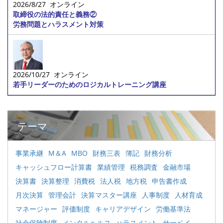
2026/8/27 オンライン
取締役の法的責任と義務②
労務問題とハラスメント対策
2026/10/27 オンライン
若手リーダーのためのロジカルトレーニング講座
テーマ
事業承継
M＆A
MBO
財務三表
簿記
財務分析
キャッシュフロー計算書
業績管理
税務調査
金融市場
決算書
決算整理
消費税
法人税
地方税
申告書作成
月次決算
管理会計
決算マスター講座
人事制度
人材育成
マネージャー
評価制度
キャリアデザイン
労働基準法
社会保険制度
メンタルヘルス
ハラスメント
サーベイ