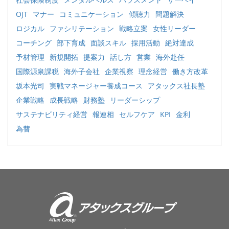
OJT
マナー
コミュニケーション
傾聴力
問題解決
ロジカル
ファシリテーション
戦略立案
女性リーダー
コーチング
部下育成
面談スキル
採用活動
絶対達成
予材管理
新規開拓
提案力
話し方
営業
海外赴任
国際源泉課税
海外子会社
企業視察
理念経営
働き方改革
坂本光司
実戦マネージャー養成コース
アタックス社長塾
企業戦略
成長戦略
財務塾
リーダーシップ
サステナビリティ経営
報連相
セルフケア
KPI
金利
為替