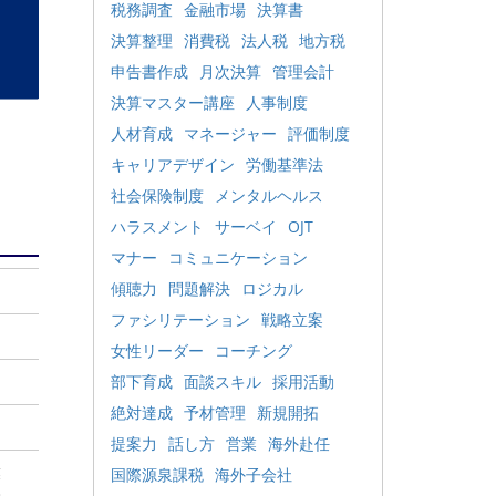
税務調査
金融市場
決算書
決算整理
消費税
法人税
地方税
申告書作成
月次決算
管理会計
決算マスター講座
人事制度
人材育成
マネージャー
評価制度
キャリアデザイン
労働基準法
社会保険制度
メンタルヘルス
ハラスメント
サーベイ
OJT
マナー
コミュニケーション
傾聴力
問題解決
ロジカル
ファシリテーション
戦略立案
女性リーダー
コーチング
部下育成
面談スキル
採用活動
絶対達成
予材管理
新規開拓
提案力
話し方
営業
海外赴任
業
国際源泉課税
海外子会社
今