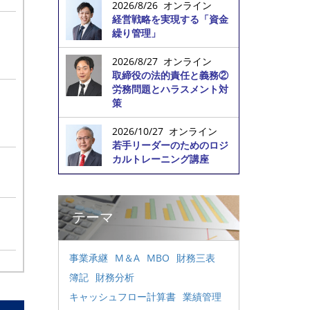
2026/8/26 オンライン
経営戦略を実現する「資金
繰り管理」
2026/8/27 オンライン
取締役の法的責任と義務②
労務問題とハラスメント対
策
2026/10/27 オンライン
若手リーダーのためのロジ
カルトレーニング講座
テーマ
事業承継
M＆A
MBO
財務三表
簿記
財務分析
キャッシュフロー計算書
業績管理