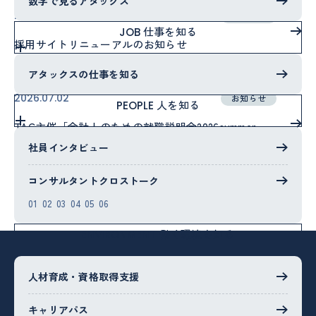
数字で見るアタックス
2026.07.22
お知らせ
仕事を知る
JOB
採用サイトリニューアルのお知らせ
アタックスの仕事を知る
2026.07.02
お知らせ
人を知る
PEOPLE
TAC主催「会計人のための就職説明会2026summer」
のご案内
社員インタビュー
コンサルタントクロストーク
01
02
03
04
05
06
働く環境を知る
ENVIRONMENT
人材育成・資格取得支援
学び続け、考え抜き
経営に深く関わる
キャリアパス