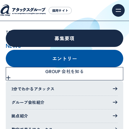
採用サイト
採用サイト
TOP
お知らせ
募集要項
NEWS
お知らせ
エントリー
会社を知る
GROUP
3分でわかるアタックス
ALL
お知らせ
グループ会社紹介
すべての記事
拠点紹介