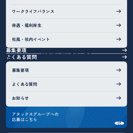
ワークライフバランス
顧問の定義を変える、私たちの挑戦は続きます。
成長への意欲を持つあなたの参画を心からお待ちしていま
待遇・福利厚生
す。
社風・社内イベント
募集要項
採用情報を知る
RECRUIT
よくある質問
募集要項
ENTRY
よくある質問
応募エントリー
お知らせ
応募エントリー
アタックスグループへの
応募はこちら