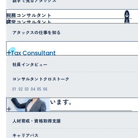
数字で見るアタックス
税務コンサルタント
経営コンサルタント
アタックスの仕事を知る
Tax Consultant
税務コンサルタント
社員インタビュー
コンサルタントクロストーク
アタックス税理士法人には成
01
02
03
04
05
06
長意欲の高い人材が集まって
います。
人材育成・資格取得支援
アタックス税理士法人は、新卒の方は
もちろんのこと、他の税理士事務所や
キャリアパス