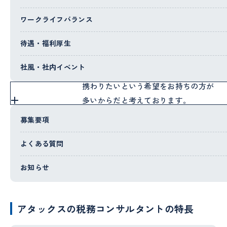
税理士法人から転職するケースも多
く、採用についてのお問い合わせもよ
ワークライフバランス
くいただきます。
これは、この道を志した以上、法人税
待遇・福利厚生
務申告だけでなく、資産税・相続税な
社風・社内イベント
ど幅広い知識を得たり、実際の業務に
携わりたいという希望をお持ちの方が
多いからだと考えております。
募集要項
動画で知る税務コンサルタントの仕事
よくある質問
お知らせ
アタックスの税務コンサルタントの特長