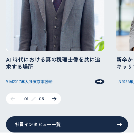
AI 時代における真の税理士像を共に追
新卒か
求する場所
キャリ
Y.M
2017年入社
東京事務所
I.N
2022
01
05
社員インタビュー一覧