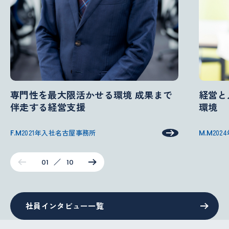
専門性を最大限活かせる環境 成果まで
経営と
伴走する経営支援
環境
F.M
2021年入社
名古屋事務所
M.M
202
01
10
社員インタビュー一覧