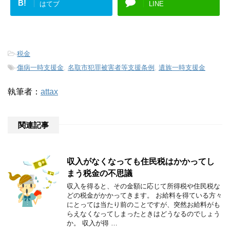
B!
はてブ
LINE
-
税金
-
傷病一時支援金
,
名取市犯罪被害者等支援条例
,
遺族一時支援金
執筆者：
attax
関連記事
収入がなくなっても住民税はかかってし
まう税金の不思議
収入を得ると、その金額に応じて所得税や住民税な
どの税金がかかってきます。 お給料を得ている方々
にとっては当たり前のことですが、突然お給料がも
らえなくなってしまったときはどうなるのでしょう
か。 収入が得 …