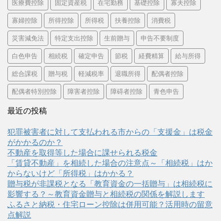
医療費控除
固定資産税
在宅勤務
基礎控除
寡夫控除
寡婦控除
所得控除
所得税
扶養控除
消費税
災害減免法
特定支出控除
生前贈与
申告不要制度
白色申告
相続税
確定申告
節税
経費精算
給与所得
総合課税
贈与税
軽減税率
退職所得
配偶者控除
配偶者特別控除
障害者控除
障碍者控除
青色申告
最近の投稿
犯罪被害者に対して支払われる市からの「支援金」は税金
がかかるのか？
不動産を取得等した場合に課せられる税金
「賃貸不動産」を相続した場合の注意点～「相続税」はか
からないけど「所得税」はかかる？
贈与税が非課税となる「教育資金の一括贈与」は相続税に
影響する？～教育資金贈与と相続税の関係を解説します
ふるさと納税・住宅ローン控除は併用可能？活用時の留意
点解説