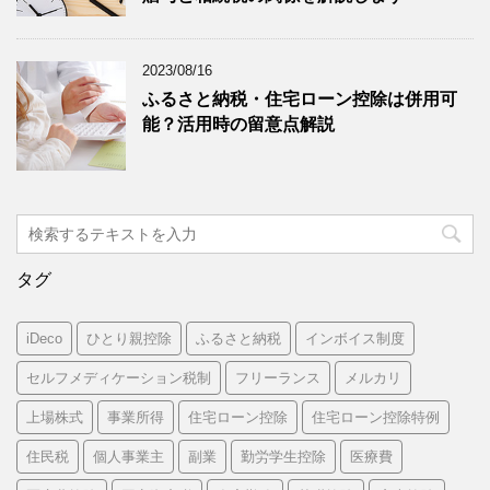
2023/08/16
ふるさと納税・住宅ローン控除は併用可
能？活用時の留意点解説
タグ
iDeco
ひとり親控除
ふるさと納税
インボイス制度
セルフメディケーション税制
フリーランス
メルカリ
上場株式
事業所得
住宅ローン控除
住宅ローン控除特例
住民税
個人事業主
副業
勤労学生控除
医療費