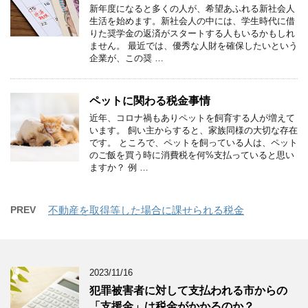
新年度になると多くの人が、希望あふれる新社会人
生活を始めます。新社会人の中には、学生時代に借
りた奨学金の返済がスタートする人もいるかもしれ
ません。 最近では、優秀な人財を確保したいという
企業が、この奨 …
ペットに関わる税金事情
近年、コロナ禍もありペットを飼育する人が増えて
います。 飼い主からすると、家族同様の大切な存在
です。 ところで、ペットを飼っている人は、ペット
のご飯を買う時に消費税を何%支払っていると思い
ますか？ 例 …
PREV
不動産を取得等した場合に課せられる税金
2023/11/16
犯罪被害者に対して支払われる市からの
「支援金」は税金がかかるのか？