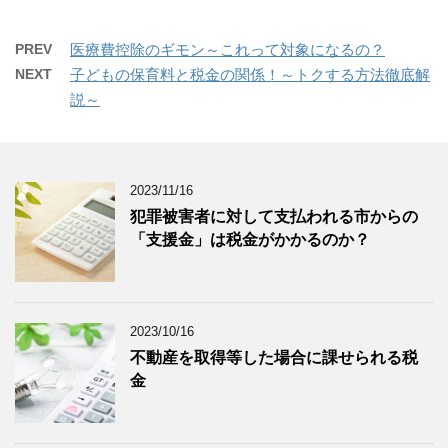
PREV
医療費控除のギモン～これって対象になるの？
NEXT
子どもの保育料と税金の関係！～トクする方法徹底解
説～
2023/11/16
犯罪被害者に対して支払われる市からの
「支援金」は税金がかかるのか？
2023/10/16
不動産を取得等した場合に課せられる税
金