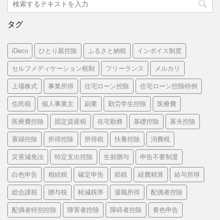
タグ
iDeco
ひとり親控除
ふるさと納税
インボイス制度
セルフメディケーション税制
フリーランス
メルカリ
上場株式
事業所得
住宅ローン控除
住宅ローン控除特例
住民税
個人事業主
副業
勤労学生控除
医療費
医療費控除
固定資産税
在宅勤務
基礎控除
寡夫控除
寡婦控除
所得控除
所得税
扶養控除
消費税
災害減免法
特定支出控除
生前贈与
申告不要制度
白色申告
相続税
確定申告
節税
経費精算
給与所得
総合課税
贈与税
軽減税率
退職所得
配偶者控除
配偶者特別控除
障害者控除
障碍者控除
青色申告