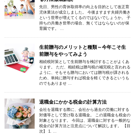
先日、男性の育休取得率の向上を目的として改正育
児休業法が成立しました。 今後ますます夫婦共働き
という世帯が増えてくるのではないでしょうか。 子
持ちの共働き世帯の場合、無くてはならないのが保
育園です。 …
生前贈与のメリットと種類～今年こそ生
前贈与をやってみよう
相続税対策として生前贈与を検討することがよくあ
ります。 ただ、相続税は贈与税の補完税と言われる
ように、そもそも贈与においては贈与税が課される
ため、単純に贈与すれば税金を軽くできるというも
のでもありませ …
退職金にかかる税金の計算方法
会社を退職する際に、会社から過去の労働に対する
対価等として受け取る退職金。 この退職金も税金の
対象となります。 今回は、退職金に対する一般的な
税金の計算方法と注意点について解説します。 【目
次】 1. …