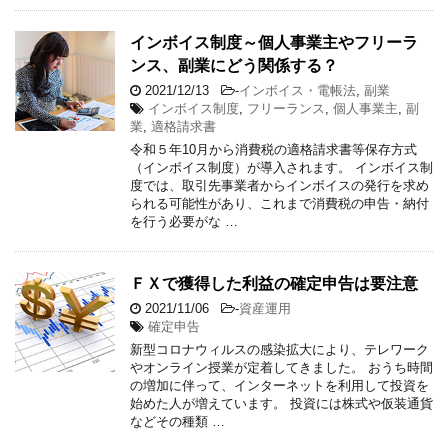
インボイス制度～個人事業主やフリーラ
ンス、副業にどう関係する？
2021/12/13
-
インボイス・電帳法
,
副業
インボイス制度
,
フリーランス
,
個人事業主
,
副
業
,
適格請求書
令和５年10月から消費税の適格請求書等保存方式
（インボイス制度）が導入されます。 インボイス制
度では、取引先事業者からインボイスの発行を求め
られる可能性があり、これまで消費税の申告・納付
を行う必要がな …
ＦＸで獲得した利益の確定申告は要注意
2021/11/06
-
資産運用
確定申告
新型コロナウィルスの感染拡大により、テレワーク
やオンライン授業が定着してきました。 おうち時間
の増加に伴って、インターネットを利用して投資を
始めた人が増えています。 投資には株式や仮装通貨
などその種類 …