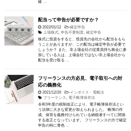
確 …
配当って申告が必要ですか？
2022/01/12
-
確定申告
上場株式
,
申告不要制度
,
確定申告
株式に投資をすると、投資先の会社から配当をもら
うことがありますが、この配当は確定申告が必要で
しょうか？ また、非上場会社の従業員持ち株会に参
加している人は、上場会社ではない非上場会社から
配当を受け取る …
フリーランスの方必見、電子取引への対
応の義務化
2021/12/20
-
インボイス・電帳法
フリーランス
,
電子帳簿保存法
令和3年度の税制改正により、電子帳簿保存法とい
う法律に大きな変更が加えられました。 帳簿の作
成、保管を義務付けられている納税者すべてに関係
する改正となっています。 フリーランスの方で確定
申告の時に青色 …