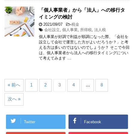
「個人事業者」から「法人」への移行タ
イミングの検討
2021/09/07
-
税金
会社設立
,
個人事業
,
所得税
,
法人税
個人事業が好調で利益が順調になった際、「会社を
設立して会社で運営した方がよいだろうか？」と考
える方は多いのではないのでしょうか？ そこで今回
は、個人事業者から法人への移行タイミングについ
て考えてみます …
« 前へ
1
2
3
4
…
8
次へ »
Twitter
Facebook