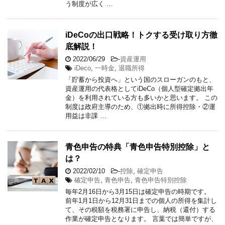
う制度が広く …
iDeCoの出口戦略！トクする受け取り方徹
底解説！
2022/06/29
-
資産運用
iDeco
,
一時金
,
退職所得
「貯蓄から投資へ」という国のスローガンのもと、
資産運用の代表格としてiDeCo（個人型確定拠出年
金）を利用されている方も多いかと思います。 この
制度は政府主導のため、①拠出時に所得控除・②運
用益は非課 …
青色申告の特典「青色申告特別控除」と
は？
2022/02/10
-
控除
,
確定申告
確定申告
,
青色申告
,
青色申告特別控除
毎年2月16日から3月15日は確定申告の時期です。
前年1月1日から12月31日までの個人の所得を集計し
て、その税額を税務署に申告し、納税（還付）する
作業が確定申告となります。 言葉では簡単ですが、