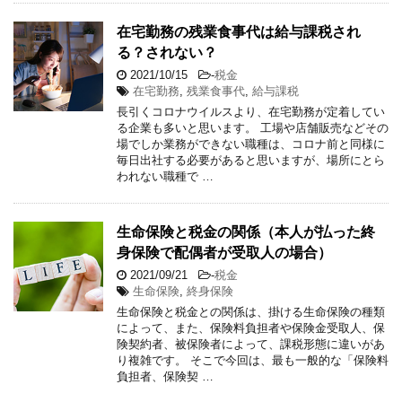
在宅勤務の残業食事代は給与課税され
る？されない？
2021/10/15
-
税金
在宅勤務
,
残業食事代
,
給与課税
長引くコロナウイルスより、在宅勤務が定着してい
る企業も多いと思います。 工場や店舗販売などその
場でしか業務ができない職種は、コロナ前と同様に
毎日出社する必要があると思いますが、場所にとら
われない職種で …
生命保険と税金の関係（本人が払った終
身保険で配偶者が受取人の場合）
2021/09/21
-
税金
生命保険
,
終身保険
生命保険と税金との関係は、掛ける生命保険の種類
によって、また、保険料負担者や保険金受取人、保
険契約者、被保険者によって、課税形態に違いがあ
り複雑です。 そこで今回は、最も一般的な「保険料
負担者、保険契 …