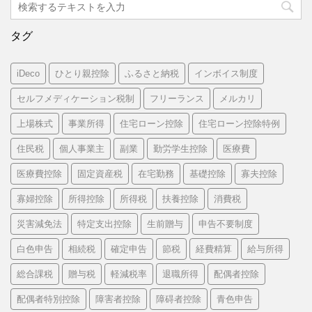
タグ
iDeco
ひとり親控除
ふるさと納税
インボイス制度
セルフメディケーション税制
フリーランス
メルカリ
上場株式
事業所得
住宅ローン控除
住宅ローン控除特例
住民税
個人事業主
副業
勤労学生控除
医療費
医療費控除
固定資産税
在宅勤務
基礎控除
寡夫控除
寡婦控除
所得控除
所得税
扶養控除
消費税
災害減免法
特定支出控除
生前贈与
申告不要制度
白色申告
相続税
確定申告
節税
経費精算
給与所得
総合課税
贈与税
軽減税率
退職所得
配偶者控除
配偶者特別控除
障害者控除
障碍者控除
青色申告