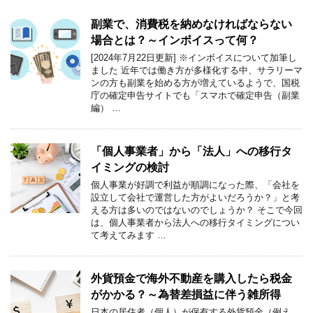
副業で、消費税を納めなければならない
場合とは？～インボイスって何？
[2024年7月22日更新] ※インボイスについて加筆し
ました 近年では働き方が多様化する中、サラリーマ
ンの方も副業を始める方が増えているようで、国税
庁の確定申告サイトでも「スマホで確定申告（副業
編） …
「個人事業者」から「法人」への移行タ
イミングの検討
個人事業が好調で利益が順調になった際、「会社を
設立して会社で運営した方がよいだろうか？」と考
える方は多いのではないのでしょうか？ そこで今回
は、個人事業者から法人への移行タイミングについ
て考えてみます …
外貨預金で海外不動産を購入したら税金
がかかる？～為替差損益に伴う雑所得
日本の居住者（個人）が保有する外貨預金（例え