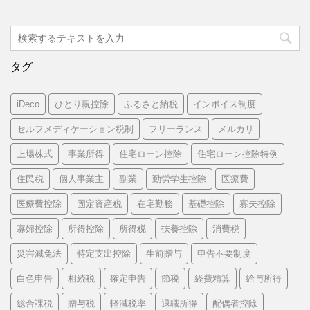
タグ
iDeco
ひとり親控除
ふるさと納税
インボイス制度
セルフメディケーション税制
フリーランス
メルカリ
上場株式
事業所得
住宅ローン控除
住宅ローン控除特例
住民税
個人事業主
副業
勤労学生控除
医療費
医療費控除
固定資産税
在宅勤務
基礎控除
寡夫控除
寡婦控除
所得控除
所得税
扶養控除
消費税
災害減免法
特定支出控除
生前贈与
申告不要制度
白色申告
相続税
確定申告
節税
経費精算
給与所得
総合課税
贈与税
軽減税率
退職所得
配偶者控除