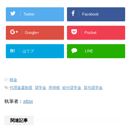
Twitter
Facebook
Google+
Pocket
B!
はてブ
LINE
-
税金
-
代理返還制度
,
奨学金
,
所得税
,
給付奨学金
,
貸与奨学金
執筆者：
attax
関連記事