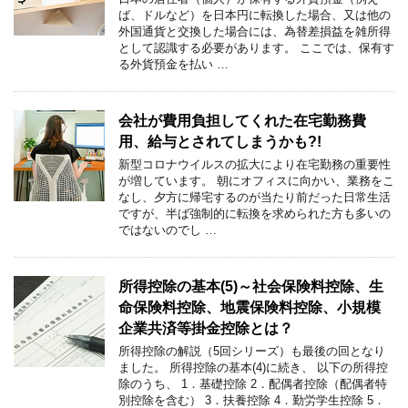
ば、ドルなど）を日本円に転換した場合、又は他の
外国通貨と交換した場合には、為替差損益を雑所得
として認識する必要があります。 ここでは、保有す
る外貨預金を払い …
会社が費用負担してくれた在宅勤務費
用、給与とされてしまうかも?!
新型コロナウイルスの拡大により在宅勤務の重要性
が増しています。 朝にオフィスに向かい、業務をこ
なし、夕方に帰宅するのが当たり前だった日常生活
ですが、半ば強制的に転換を求められた方も多いの
ではないのでし …
所得控除の基本(5)～社会保険料控除、生
命保険料控除、地震保険料控除、小規模
企業共済等掛金控除とは？
所得控除の解説（5回シリーズ）も最後の回となり
ました。 所得控除の基本(4)に続き、 以下の所得控
除のうち、 1．基礎控除 2．配偶者控除（配偶者特
別控除を含む） 3．扶養控除 4．勤労学生控除 5．