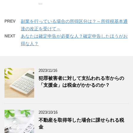
…
PREV
副業を行っている場合の所得区分は？～所得税基本通
達の改正を受けて～
NEXT
あなたは確定申告が必要な人？確定申告したほうがお
得な人？
2023/11/16
犯罪被害者に対して支払われる市からの
「支援金」は税金がかかるのか？
2023/10/16
不動産を取得等した場合に課せられる税
金