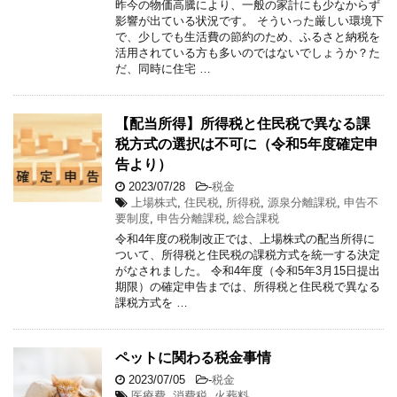
昨今の物価高騰により、一般の家計にも少なからず
影響が出ている状況です。 そういった厳しい環境下
で、少しでも生活費の節約のため、ふるさと納税を
活用されている方も多いのではないでしょうか？た
だ、同時に住宅 …
【配当所得】所得税と住民税で異なる課
税方式の選択は不可に（令和5年度確定申
告より）
2023/07/28
-
税金
上場株式
,
住民税
,
所得税
,
源泉分離課税
,
申告不
要制度
,
申告分離課税
,
総合課税
令和4年度の税制改正では、上場株式の配当所得に
ついて、所得税と住民税の課税方式を統一する決定
がなされました。 令和4年度（令和5年3月15日提出
期限）の確定申告までは、所得税と住民税で異なる
課税方式を …
ペットに関わる税金事情
2023/07/05
-
税金
医療費
,
消費税
,
火葬料