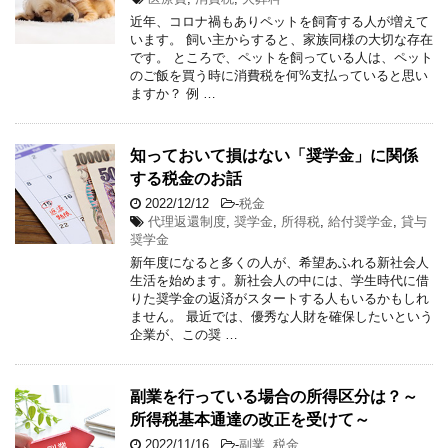
近年、コロナ禍もありペットを飼育する人が増えて
います。 飼い主からすると、家族同様の大切な存在
です。 ところで、ペットを飼っている人は、ペット
のご飯を買う時に消費税を何%支払っていると思い
ますか？ 例 …
知っておいて損はない「奨学金」に関係
する税金のお話
2022/12/12
-
税金
代理返還制度
,
奨学金
,
所得税
,
給付奨学金
,
貸与
奨学金
新年度になると多くの人が、希望あふれる新社会人
生活を始めます。新社会人の中には、学生時代に借
りた奨学金の返済がスタートする人もいるかもしれ
ません。 最近では、優秀な人財を確保したいという
企業が、この奨 …
副業を行っている場合の所得区分は？～
所得税基本通達の改正を受けて～
2022/11/16
-
副業
,
税金