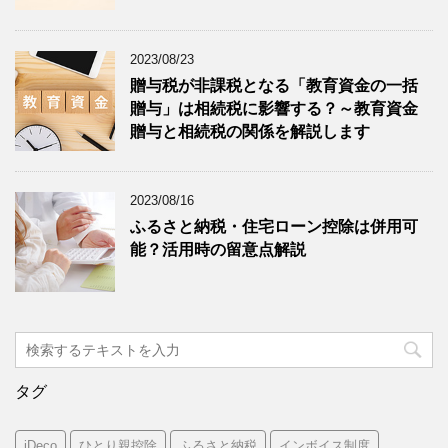
2023/08/23
贈与税が非課税となる「教育資金の一括
贈与」は相続税に影響する？～教育資金
贈与と相続税の関係を解説します
2023/08/16
ふるさと納税・住宅ローン控除は併用可
能？活用時の留意点解説
タグ
iDeco
ひとり親控除
ふるさと納税
インボイス制度