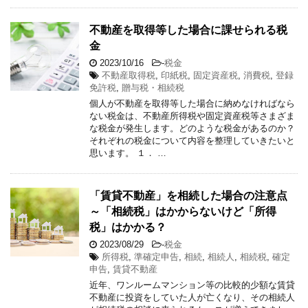
不動産を取得等した場合に課せられる税
金
2023/10/16
-
税金
不動産取得税
,
印紙税
,
固定資産税
,
消費税
,
登録
免許税
,
贈与税・相続税
個人が不動産を取得等した場合に納めなければなら
ない税金は、不動産所得税や固定資産税等さまざま
な税金が発生します。どのような税金があるのか？
それぞれの税金について内容を整理していきたいと
思います。 １． …
「賃貸不動産」を相続した場合の注意点
～「相続税」はかからないけど「所得
税」はかかる？
2023/08/29
-
税金
所得税
,
準確定申告
,
相続
,
相続人
,
相続税
,
確定
申告
,
賃貸不動産
近年、ワンルームマンション等の比較的少額な賃貸
不動産に投資をしていた人が亡くなり、その相続人