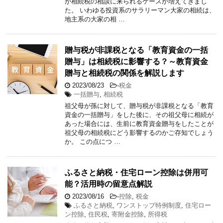
が相続税の相談に来られるケースが増えてきまし
た。 いわゆる投資系のサラリーマン大家の相続は、
地主系の大家の相 …
贈与税が非課税となる「教育資金の一括
贈与」は相続税に影響する？～教育資金
贈与と相続税の関係を解説します
2023/08/23
-
税金
一括贈与
,
相続税
祖父母が孫に対して、贈与税が非課税となる「教育
資金の一括贈与」をした後に、その祖父母に相続が
あった場合には、生前に教育資金贈与をしたことが
祖父母の相続税にどう影響するのかご存知でしょう
か。 この点につ …
ふるさと納税・住宅ローン控除は併用可
能？活用時の留意点解説
2023/08/16
-
控除
,
税金
ふるさと納税
,
ワンストップ特例制度
,
住宅ロー
ン控除
,
住民税
,
寄附金控除
,
所得税