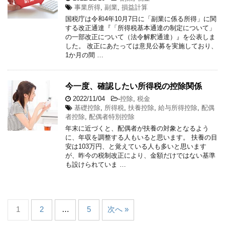
事業所得
,
副業
,
損益計算
国税庁は令和4年10月7日に「副業に係る所得」に関
する改正通達『「所得税基本通達の制定について」
の一部改正について（法令解釈通達）』を公表しま
した。 改正にあたっては意見公募を実施しており、
1か月の間 …
今一度、確認したい所得税の控除関係
2022/11/04
-
控除
,
税金
基礎控除
,
所得税
,
扶養控除
,
給与所得控除
,
配偶
者控除
,
配偶者特別控除
年末に近づくと、配偶者が扶養の対象となるよう
に、年収を調整する人もいると思います。 扶養の目
安は103万円、と覚えている人も多いと思います
が、昨今の税制改正により、金額だけではない基準
も設けられていま …
1
2
…
5
次へ »