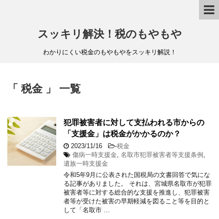
スッキリ解決！税のもやもや
わかりにくい税金のもやもやをスッキリ解説！
「 税金 」 一覧
犯罪被害者に対して支払われる市からの
「支援金」は税金がかかるのか？
2023/11/16
-
税金
傷病一時支援金
,
名取市犯罪被害者等支援条例
,
遺族一時支援金
令和5年9月に公表された国税局の文書回答で気にな
る記事がありました。 それは、宮城県名取市が犯罪
被害者等に対する総合的な支援を推進し、犯罪被害
者等が受けた被害の早期軽減を図ること等を目的と
して「名取市 …