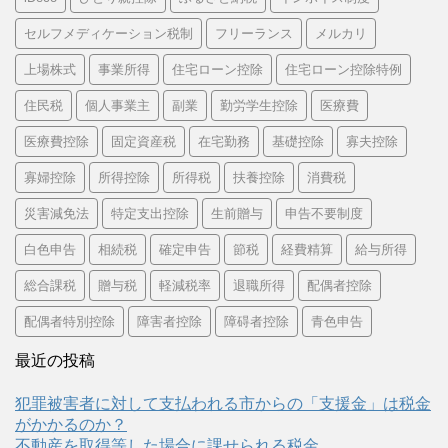
セルフメディケーション税制
フリーランス
メルカリ
上場株式
事業所得
住宅ローン控除
住宅ローン控除特例
住民税
個人事業主
副業
勤労学生控除
医療費
医療費控除
固定資産税
在宅勤務
基礎控除
寡夫控除
寡婦控除
所得控除
所得税
扶養控除
消費税
災害減免法
特定支出控除
生前贈与
申告不要制度
白色申告
相続税
確定申告
節税
経費精算
給与所得
総合課税
贈与税
軽減税率
退職所得
配偶者控除
配偶者特別控除
障害者控除
障碍者控除
青色申告
最近の投稿
犯罪被害者に対して支払われる市からの「支援金」は税金
がかかるのか？
不動産を取得等した場合に課せられる税金