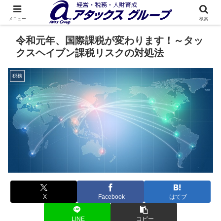
メニュー
検索
令和元年、国際課税が変わります！～タッ
クスヘイブン課税リスクの対処法
税務
X
Facebook
はてブ
LINE
コピー