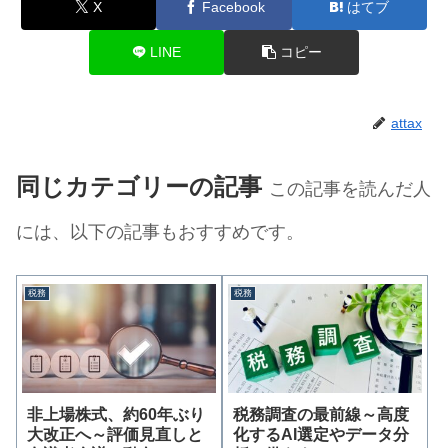
X
Facebook
はてブ
LINE
コピー
attax
同じカテゴリーの記事
この記事を読んだ人
には、以下の記事もおすすめです。
税務
税務
非上場株式、約60年ぶり
税務調査の最前線～高度
大改正へ～評価見直しと
化するAI選定やデータ分