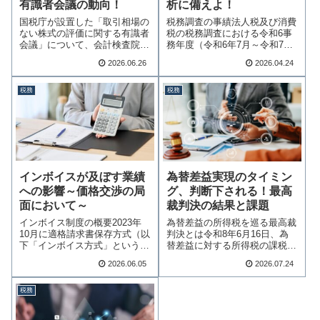
有識者会議の動向！
析に備えよ！
国税庁が設置した「取引相場の
税務調査の事績法人税及び消費
ない株式の評価に関する有識者
税の税務調査における令和6事
会議」について、会計検査院の
務年度（令和6年7月～令和7年
指摘から第1回・…続きを読む
6月）の実地調…続きを読む
2026.06.26
2026.04.24
税務
税務
インボイスが及ぼす業績
為替差益実現のタイミン
への影響～価格交渉の局
グ、判断下される！最高
面において～
裁判決の結果と課題
インボイス制度の概要2023年
為替差益の所得税を巡る最高裁
10月に適格請求書保存方式（以
判決とは令和8年6月16日、為
下「インボイス方式」という）
替差益に対する所得税の課税に
が導入されて…続きを読む
ついて、注目す…続きを読む
2026.06.05
2026.07.24
税務