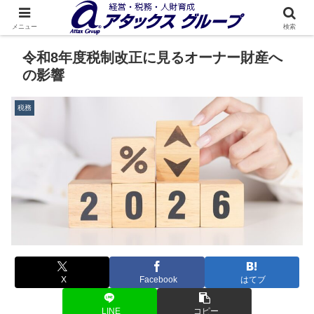
メニュー
検索
令和8年度税制改正に見るオーナー財産へ
の影響
税務
X
Facebook
はてブ
LINE
コピー