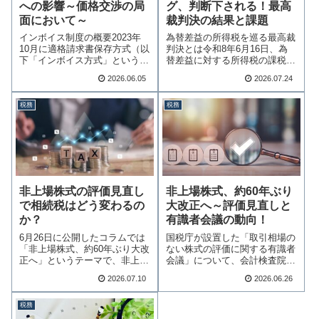
への影響～価格交渉の局
グ、判断下される！最高
面において～
裁判決の結果と課題
インボイス制度の概要2023年
為替差益の所得税を巡る最高裁
10月に適格請求書保存方式（以
判決とは令和8年6月16日、為
下「インボイス方式」という）
替差益に対する所得税の課税に
が導入されて…続きを読む
ついて、注目す…続きを読む
2026.06.05
2026.07.24
税務
税務
非上場株式の評価見直し
非上場株式、約60年ぶり
で相続税はどう変わるの
大改正へ～評価見直しと
か？
有識者会議の動向！
6月26日に公開したコラムでは
国税庁が設置した「取引相場の
「非上場株式、約60年ぶり大改
ない株式の評価に関する有識者
正へ」というテーマで、非上場
会議」について、会計検査院の
株式の評価方…続きを読む
指摘から第1回・…続きを読む
2026.07.10
2026.06.26
税務