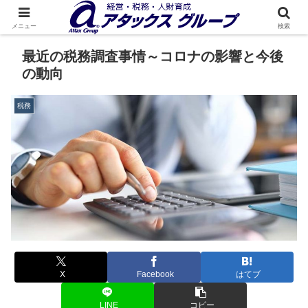
メニュー
検索
最近の税務調査事情～コロナの影響と今後
の動向
税務
X
Facebook
はてブ
LINE
コピー