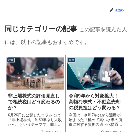
attax
同じカテゴリーの記事
この記事を読んだ人
には、以下の記事もおすすめです。
税務
税務
非上場株式の評価見直し
令和9年から対象拡大！
で相続税はどう変わるの
高額な株式・不動産売却
か？
の税負担はどう変わる？
6月26日に公開したコラムでは
今回は、令和7年分から適用が
「非上場株式、約60年ぶり大改
始まった「極めて高い水準の所
正へ」というテーマで、非上場
得に対する負担の適正化措置」
株式の評価方…続きを読む
（通称：ミニマム…続きを読む
2026.07.10
2026.08.07