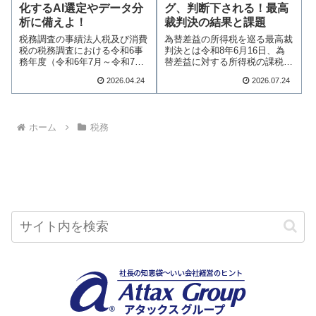
化するAI選定やデータ分
グ、判断下される！最高
析に備えよ！
裁判決の結果と課題
税務調査の事績法人税及び消費
為替差益の所得税を巡る最高裁
税の税務調査における令和6事
判決とは令和8年6月16日、為
務年度（令和6年7月～令和7年
替差益に対する所得税の課税に
6月）の実地調…続きを読む
ついて、注目す…続きを読む
2026.04.24
2026.07.24
ホーム
税務