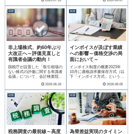
税務
税務
非上場株式、約60年ぶり
インボイスが及ぼす業績
大改正へ～評価見直しと
への影響～価格交渉の局
有識者会議の動向！
面において～
国税庁が設置した「取引相場の
インボイス制度の概要2023年
ない株式の評価に関する有識者
10月に適格請求書保存方式（以
会議」について、会計検査院の
下「インボイス方式」という）
指摘から第1回・…続きを読む
が導入されて…続きを読む
2026.06.26
2026.06.05
税務
税務
税務調査の最前線～高度
為替差益実現のタイミン