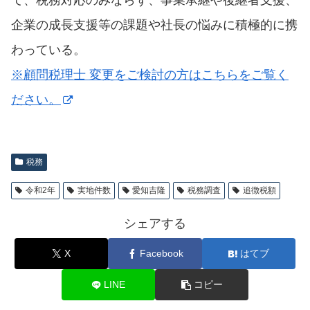
企業の成長支援等の課題や社長の悩みに積極的に携
わっている。
※顧問税理士 変更をご検討の方はこちらをご覧く
ださい。
税務
令和2年
実地件数
愛知吉隆
税務調査
追徴税額
シェアする
X
Facebook
はてブ
LINE
コピー