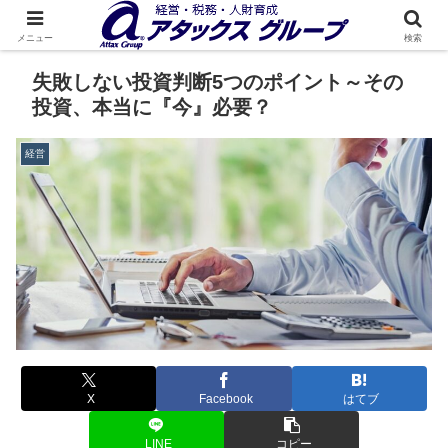
メニュー
検索
失敗しない投資判断5つのポイント～その
投資、本当に『今』必要？
経営
X
Facebook
はてブ
LINE
コピー