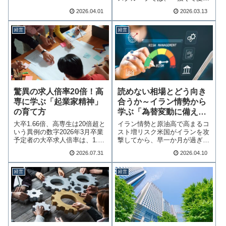
れる会社を1社で…続きを読む
2026.04.01
2026.03.13
経営
経営
読めない相場とどう向き
驚異の求人倍率20倍！高
合うか～イラン情勢から
専に学ぶ「起業家精神」
学ぶ「為替変動に備える
の育て方
経営！」～
イラン情勢と原油高で高まるコ
大卒1.66倍、高専生は20倍超と
スト増リスク米国がイランを攻
いう異例の数字2026年3月卒業
撃してから、早一か月が過ぎま
予定者の大卒求人倍率は、1.66
した。早期決着の…続きを読む
倍…続きを読む
2026.07.31
2026.04.10
経営
経営