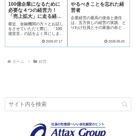
やるべきことを忘れた経
100億企業になるために
営者
必要な４つの経営力！
「売上拡大」に走る経営
企業経営の最高の使命と責任
のリスクとは
は、五方良しの経営の実践、と
最近、金融機関の方々とお話し
りわけ社員とその家族の命と生
をさせていただく際に、「100
活を守ることである…続きを読
億宣言」の話をよく耳にしま
む
す。100億宣言…続きを読む
2026.07.17
2026.05.01
ホーム
経営