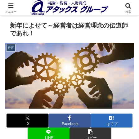
メニュー
検索
新年によせて～経営者は経営理念の伝道師
であれ！
経営
X
Facebook
はてブ
LINE
コピー