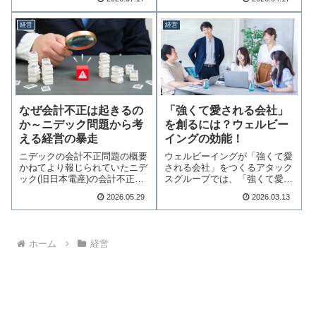
経営
経営
なぜ会計不正は起きるの
「強くて愛される会社」
か～ニデック問題から考
を創るには？ウェルビー
える経営の暴走
イングの効能！
ニデックの会計不正問題の概要
ウェルビーイングが「強くて愛
かねてより報じられていたニデ
される会社」をつくるアタック
ック(旧日本電産)の会計不正問
スグループでは、「強くて愛さ
題について、2…続きを読む
れる会社を1社で…続きを読む
2026.05.29
2026.03.13
ホーム
経営