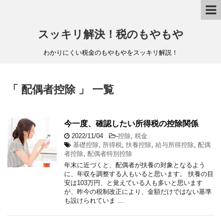
スッキリ解決！税のもやもや
わかりにくい税金のもやもやをスッキリ解説！
「 配偶者控除 」 一覧
今一度、確認したい所得税の控除関係
2022/11/04
-
控除
,
税金
基礎控除
,
所得税
,
扶養控除
,
給与所得控除
,
配偶
者控除
,
配偶者特別控除
年末に近づくと、配偶者が扶養の対象となるよう
に、年収を調整する人もいると思います。 扶養の目
安は103万円、と覚えている人も多いと思います
が、昨今の税制改正により、金額だけではない基準
も設けられていま …