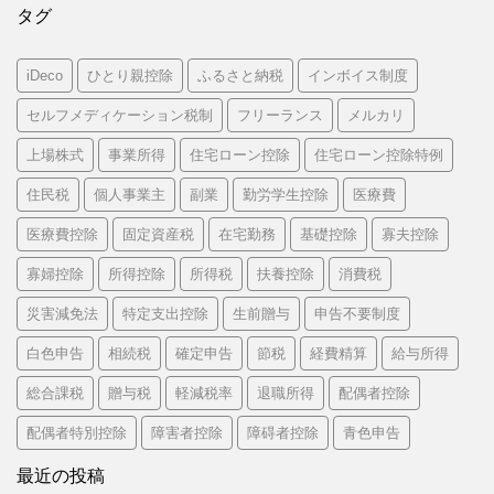
タグ
iDeco
ひとり親控除
ふるさと納税
インボイス制度
セルフメディケーション税制
フリーランス
メルカリ
上場株式
事業所得
住宅ローン控除
住宅ローン控除特例
住民税
個人事業主
副業
勤労学生控除
医療費
医療費控除
固定資産税
在宅勤務
基礎控除
寡夫控除
寡婦控除
所得控除
所得税
扶養控除
消費税
災害減免法
特定支出控除
生前贈与
申告不要制度
白色申告
相続税
確定申告
節税
経費精算
給与所得
総合課税
贈与税
軽減税率
退職所得
配偶者控除
配偶者特別控除
障害者控除
障碍者控除
青色申告
最近の投稿