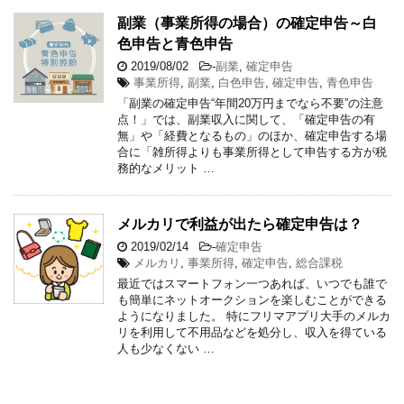
副業（事業所得の場合）の確定申告～白
色申告と青色申告
2019/08/02
-
副業
,
確定申告
事業所得
,
副業
,
白色申告
,
確定申告
,
青色申告
「副業の確定申告“年間20万円までなら不要”の注意
点！」では、副業収入に関して、「確定申告の有
無」や「経費となるもの」のほか、確定申告する場
合に「雑所得よりも事業所得として申告する方が税
務的なメリット …
メルカリで利益が出たら確定申告は？
2019/02/14
-
確定申告
メルカリ
,
事業所得
,
確定申告
,
総合課税
最近ではスマートフォン一つあれば、いつでも誰で
も簡単にネットオークションを楽しむことができる
ようになりました。 特にフリマアプリ大手のメルカ
リを利用して不用品などを処分し、収入を得ている
人も少なくない …