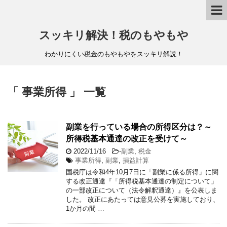
スッキリ解決！税のもやもや
わかりにくい税金のもやもやをスッキリ解説！
「 事業所得 」 一覧
副業を行っている場合の所得区分は？～
所得税基本通達の改正を受けて～
2022/11/16
-
副業
,
税金
事業所得
,
副業
,
損益計算
国税庁は令和4年10月7日に「副業に係る所得」に関
する改正通達『「所得税基本通達の制定について」
の一部改正について（法令解釈通達）』を公表しま
した。 改正にあたっては意見公募を実施しており、
1か月の間 …