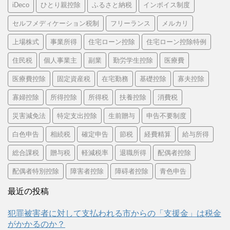
iDeco
ひとり親控除
ふるさと納税
インボイス制度
セルフメディケーション税制
フリーランス
メルカリ
上場株式
事業所得
住宅ローン控除
住宅ローン控除特例
住民税
個人事業主
副業
勤労学生控除
医療費
医療費控除
固定資産税
在宅勤務
基礎控除
寡夫控除
寡婦控除
所得控除
所得税
扶養控除
消費税
災害減免法
特定支出控除
生前贈与
申告不要制度
白色申告
相続税
確定申告
節税
経費精算
給与所得
総合課税
贈与税
軽減税率
退職所得
配偶者控除
配偶者特別控除
障害者控除
障碍者控除
青色申告
最近の投稿
犯罪被害者に対して支払われる市からの「支援金」は税金
がかかるのか？