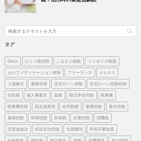
タグ
iDeco
ひとり親控除
ふるさと納税
インボイス制度
セルフメディケーション税制
フリーランス
メルカリ
上場株式
事業所得
住宅ローン控除
住宅ローン控除特例
住民税
個人事業主
副業
勤労学生控除
医療費
医療費控除
固定資産税
在宅勤務
基礎控除
寡夫控除
寡婦控除
所得控除
所得税
扶養控除
消費税
災害減免法
特定支出控除
生前贈与
申告不要制度
白色申告
相続税
確定申告
節税
経費精算
給与所得