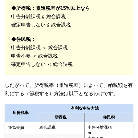
◆所得税：累進税率が15%以上なら
申告分離課税 ≦ 総合課税
確定申告しない ≦ 総合課税
◆住民税：
申告分離課税 ＜ 総合課税
申告不要 ＜ 総合課税
確定申告しない ＜ 総合課税
したがって、所得税率（累進税率）によって、納税額を有
利にする（節税する）方法は以下となるわけです。
有利な申告方法
所得税率
所得税
住民税
総合課税
申告分離課税
15%未満
or