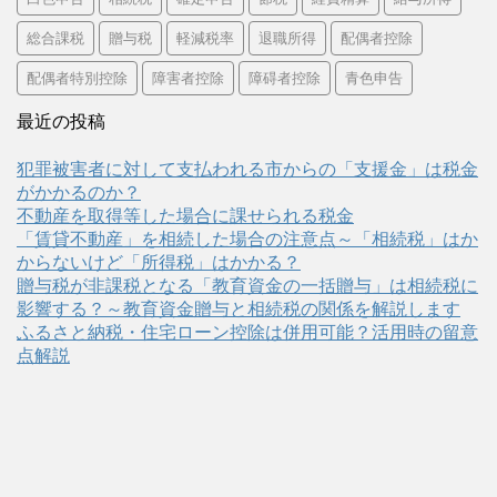
総合課税
贈与税
軽減税率
退職所得
配偶者控除
配偶者特別控除
障害者控除
障碍者控除
青色申告
最近の投稿
犯罪被害者に対して支払われる市からの「支援金」は税金
がかかるのか？
不動産を取得等した場合に課せられる税金
「賃貸不動産」を相続した場合の注意点～「相続税」はか
からないけど「所得税」はかかる？
贈与税が非課税となる「教育資金の一括贈与」は相続税に
影響する？～教育資金贈与と相続税の関係を解説します
ふるさと納税・住宅ローン控除は併用可能？活用時の留意
点解説