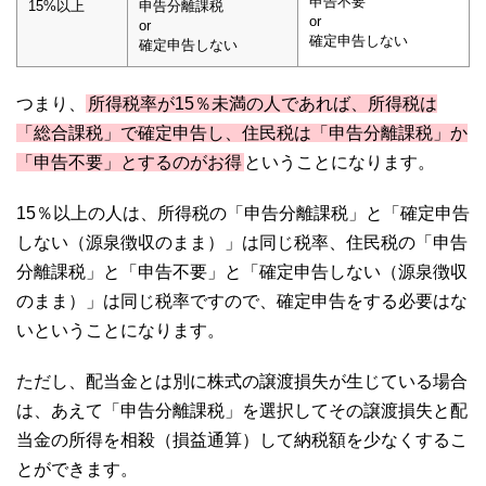
申告不要
15%以上
申告分離課税
or
or
確定申告しない
確定申告しない
つまり、
所得税率が15％未満の人であれば、所得税は
「総合課税」で確定申告し、住民税は「申告分離課税」か
「申告不要」とするのがお得
ということになります。
15％以上の人は、所得税の「申告分離課税」と「確定申告
しない（源泉徴収のまま）」は同じ税率、住民税の「申告
分離課税」と「申告不要」と「確定申告しない（源泉徴収
のまま）」は同じ税率ですので、確定申告をする必要はな
いということになります。
ただし、配当金とは別に株式の譲渡損失が生じている場合
は、あえて「申告分離課税」を選択してその譲渡損失と配
当金の所得を相殺（損益通算）して納税額を少なくするこ
とができます。