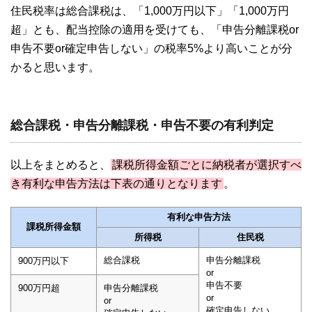
住民税率は総合課税は、「1,000万円以下」「1,000万円
超」とも、配当控除の適用を受けても、「申告分離課税or
申告不要or確定申告しない」の税率5%より高いことが分
かると思います。
総合課税・申告分離課税・申告不要の有利判定
以上をまとめると、
課税所得金額ごとに納税者が選択すべ
き有利な申告方法は下表の通りとなります
。
有利な申告方法
課税所得金額
所得税
住民税
総合課税
申告分離課税
900万円以下
or
申告不要
900万円超
申告分離課税
or
or
確定申告しない