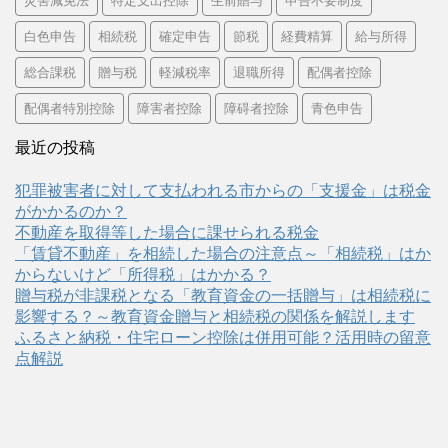
災害減免法
特定支出控除
生前贈与
申告不要制度
白色申告
相続税
確定申告
節税
経費精算
給与所得
総合課税
贈与税
軽減税率
退職所得
配偶者控除
配偶者特別控除
障害者控除
障碍者控除
青色申告
最近の投稿
犯罪被害者に対して支払われる市からの「支援金」は税金
がかかるのか？
不動産を取得等した場合に課せられる税金
「賃貸不動産」を相続した場合の注意点～「相続税」はか
からないけど「所得税」はかかる？
贈与税が非課税となる「教育資金の一括贈与」は相続税に
影響する？～教育資金贈与と相続税の関係を解説します
ふるさと納税・住宅ローン控除は併用可能？活用時の留意
点解説