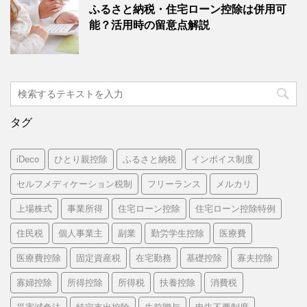
ふるさと納税・住宅ローン控除は併用可
能？活用時の留意点解説
タグ
iDeco
ひとり親控除
ふるさと納税
インボイス制度
セルフメディケーション税制
フリーランス
メルカリ
上場株式
事業所得
住宅ローン控除
住宅ローン控除特例
住民税
個人事業主
副業
勤労学生控除
医療費
医療費控除
固定資産税
在宅勤務
基礎控除
寡夫控除
寡婦控除
所得控除
所得税
扶養控除
消費税