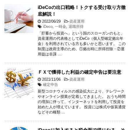
iDeCoの出口戦略！トクする受け取り方徹
底解説！
2022/06/29
-
資産運用
iDeco
,
一時金
,
退職所得
「貯蓄から投資へ」という国のスローガンのもと、
資産運用の代表格としてiDeCo（個人型確定拠出年
金）を利用されている方も多いかと思います。 この
制度は政府主導のため、①拠出時に所得控除・②運
用益は非課 …
ＦＸで獲得した利益の確定申告は要注意
2021/11/06
-
資産運用
確定申告
新型コロナウィルスの感染拡大により、テレワーク
やオンライン授業が定着してきました。 おうち時間
の増加に伴って、インターネットを利用して投資を
始めた人が増えています。 投資には株式や仮装通貨
などその種類 …