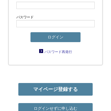
パスワード
ログイン
パスワード再発行
マイページ登録する
ログインせずに申し込む