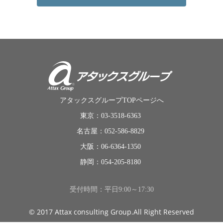
アタックスグループTOPページへ
東京：03-3518-6363
名古屋：052-586-8829
大阪：06-6364-1350
静岡：054-205-8180
受付時間：平日9:00～17:30
© 2017 Attax consulting Group.All Right Reserved