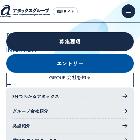
採用サイト
採用サイト
TOP
社員インタビュー
募集要項
INTERVIEW
社員インタビュー
エントリー
会社を知る
GROUP
3分でわかるアタックス
ALL
公認会計士
グループ会社紹介
税理士
中小企業診断士
拠点紹介
社会保険労務士
人事コンサルタント