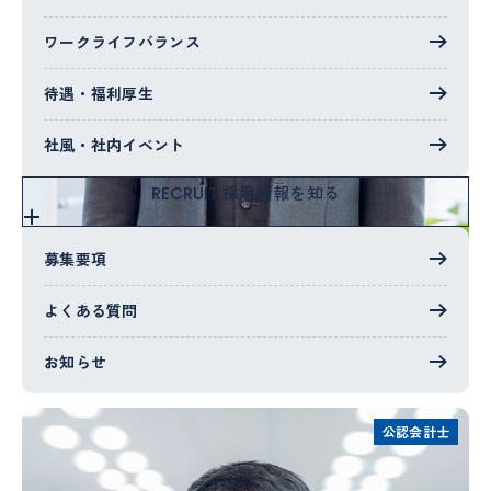
ワークライフバランス
待遇・福利厚生
社風・社内イベント
採用情報を知る
RECRUIT
募集要項
AI 時代における真の税理士像を共に追求する場所
よくある質問
Y.M
2017年入社
東京事務所
お知らせ
公認会計士