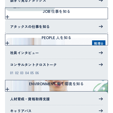
数字で見るアタックス
営業コンサルタント
仕事を知る
JOB
すべてのインタビュー
アタックスの仕事を知る
人を知る
PEOPLE
税理士
社員インタビュー
コンサルタントクロストーク
01
02
03
04
05
06
働く環境を知る
ENVIRONMENT
人材育成・資格取得支援
キャリアパス