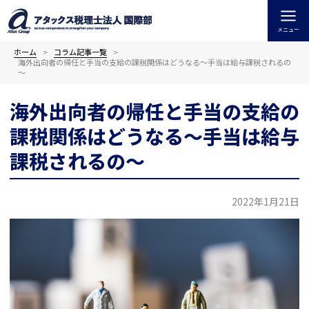
内
容
メニュー
を
ス
ホーム
コラム記事一覧
海外出向者の帰任と手当の支給の課税関係はどうなる～手当は給与課税されるの
キ
～
ッ
プ
海外出向者の帰任と手当の支給の
課税関係はどうなる～手当は給与
課税されるの～
2022年1月21日