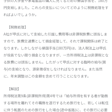
子供の入学金や家電製品の購入に充てるための帰国手当を、180万
円支給しました。これらの支払いについてどのように税務処理をす
ればよいでしょうか。
【税務処理】
A社が甲氏に対して支給した引越し費用等は非課税旅費に該当しま
すので、旅費交通費として損金経理して、それで課税関係は終了と
なります。しかしながら帰国手当(180万円)は、法人税法上は甲氏
が役員でない限り損金となりますが、一方所得税法上は非課税とな
る旅費には該当しません。したがって甲氏に対する臨時の給与(賞
与)の支給となり、源泉徴収をしなければなりません。また当然
に、年末調整はこの金額を含めて行うことになります。
【解説】
所得税法第9条(非課税所得)第4号では「給与所得を有する者が勤務
する場所を離れてその職務を遂行するため旅行をし、若しくは転任
に伴う転居のための旅行をした場合(途中省路)に、その旅行に必要