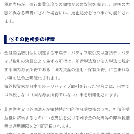
税務当局が、進行事業年度での調整が必要な旨を説明し、説明の内
容と異なる申告がされた場合には、更正処分を行う事が可能とされ
ます。
⑤その他所要の措置
金融商品取引法に規定する市場デリバティブ取引又は店頭デリバテ
ィブ取引の決算により生ずる所得は、所得税法及び法人税法に規定
する国内源泉所得である「国内資産の運用・保有所得」に含まれな
い事を法令上明確化されます。
海外投資家が日本でのデリバティブ取引を行った場合には、日本で
は課税しない（国内源泉所得ではない）事を明確化されます。
非居住者又は外国法人が振替特定目的信託受益権のうち、社債的受
益権に該当するものにつき支払を受ける剰余金の配当等の非課税措
置の適用期限を2年間延長されます。