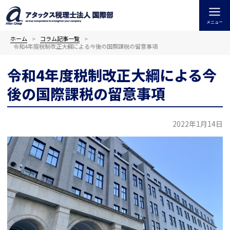
内
容
メニュー
を
ス
ホーム
コラム記事一覧
令和4年度税制改正大綱による今後の国際課税の留意事項
キ
ッ
令和4年度税制改正大綱による今
プ
後の国際課税の留意事項
2022年1月14日