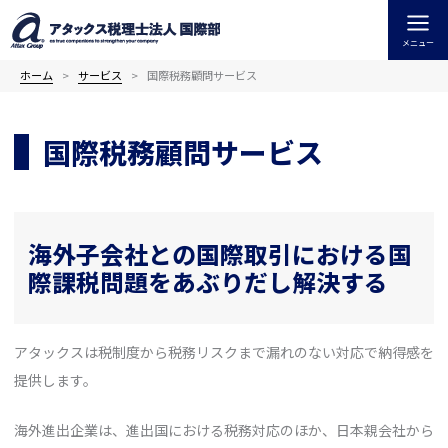
内
容
メニュー
を
ス
ホーム
サービス
国際税務顧問サービス
キ
ッ
国際税務顧問サービス
プ
海外子会社との国際取引における国
際課税問題をあぶりだし解決する
アタックスは税制度から税務リスクまで漏れのない対応で納得感を
提供します。
海外進出企業は、進出国における税務対応のほか、日本親会社から