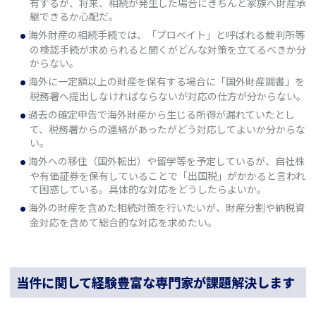
有するが、将来、相続が発生した場合にきちんと家族へ財産承
継できるか心配だ。
海外財産の相続手続では、「プロベイト」と呼ばれる裁判所等
の検認手続が求められると聞くがどんな対策を立てるべきか分
からない。
海外に一定額以上の財産を保有する場合に「国外財産調書」を
税務署へ提出しなければならないが対応の仕方が分からない。
過去の確定申告で海外財産から生じる所得が漏れていたとし
て、税務署からの連絡があったがどう対応してよいか分からな
い。
海外への移住（国外転出）や留学等を予定しているが、自社株
や有価証券を保有していることで「出国税」がかかると言われ
て困惑している。具体的な対応をどうしたらよいか。
海外の財産を含めた相続対策を行いたいが、財産分割や納税資
金対応を含めて総合的な対応を求めたい。
当件に関して経験豊富な専門家が課題解決します