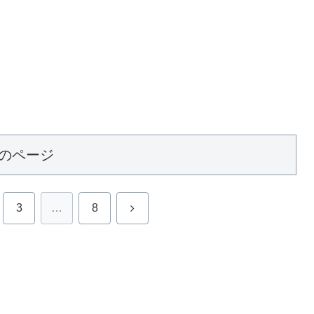
のページ
次
3
…
8
へ