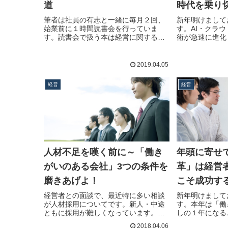
道
時代を乗り切
筆者は社員の有志と一緒に毎月２回、
新年明けまして
始業前に１時間読書会を行っていま
す。AI・クラ
す。読書会で扱う本は経営に関する名
術が急速に進化
著で…続きを読む
革…続きを読む
2019.04.05
経営
経営
人材不足を嘆く前に～「働き
年頭に寄せ
がいのある会社」3つの条件を
革」は経営
磨きあげよ！
こそ成功す
経営者との面談で、最近特に多い相談
新年明けまして
が人材採用についてです。新人・中途
す。本年は「働
ともに採用が難しくなっています。
しの１年になる
採…続きを読む
「働…続きを読
2018.04.06