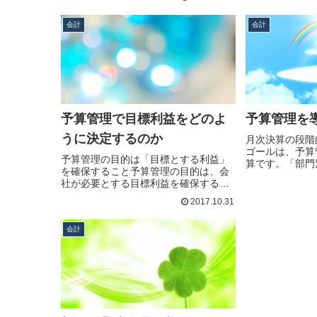
会計
会計
予算管理で目標利益をどのよ
予算管理を
うに決定するのか
月次決算の段階
ゴールは、予算
予算管理の目的は「目標とする利益」
算です。「部門
を確保すること予算管理の目的は、会
月…続きを読む
社が必要とする目標利益を確保するこ
と…続きを読む
2017.10.31
会計