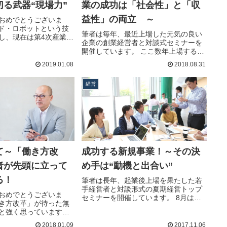
る武器“現場力”
業の成功は「社会性」と「収
益性」の両立 ～
おめでとうございま
ウド・ロボットという技
筆者は毎年、最近上場した元気の良い
し、現在は第4次産業
企業の創業経営者と対談式セミナーを
開催しています。 ここ数年上場する
企…続きを読む
2019.01.08
2018.08.31
経営
て～「働き方改
成功する新規事業！～その決
者が先頭に立って
め手は“動機と出合い”
る！
筆者は長年、起業後上場を果たした若
手経営者と対談形式の夏期経営トップ
おめでとうございま
セミナーを開催しています。 8月は
き方改革」が待った無
昨…続きを読む
と強く思っています。
む
2018.01.09
2017.11.06