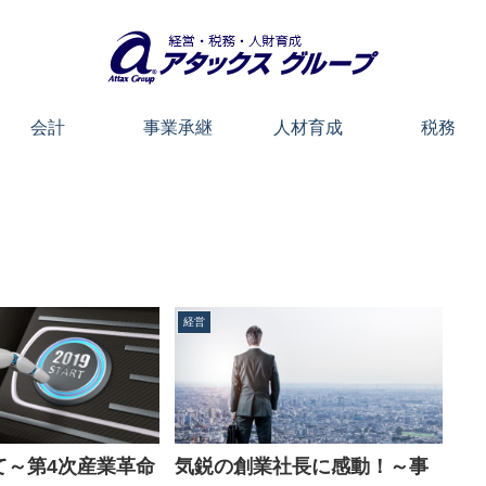
会計
事業承継
人材育成
税務
経営
て～第4次産業革命
気鋭の創業社長に感動！～事