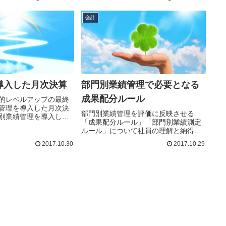
会計
導入した月次決算
部門別業績管理で必要となる
成果配分ルール
的レベルアップの最終
管理を導入した月次決
部門別業績管理を評価に反映させる
別業績管理を導入した
「成果配分ルール」「部門別業績測定
ルール」について社員の理解と納得が
得ら…続きを読む
2017.10.30
2017.10.29