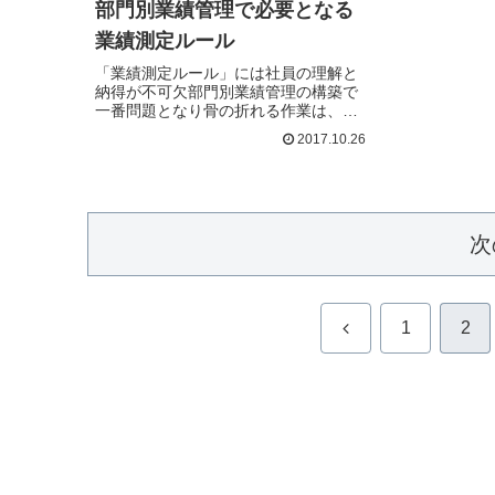
部門別業績管理で必要となる
業績測定ルール
「業績測定ルール」には社員の理解と
納得が不可欠部門別業績管理の構築で
一番問題となり骨の折れる作業は、
「業…続きを読む
2017.10.26
次
前
1
2
へ