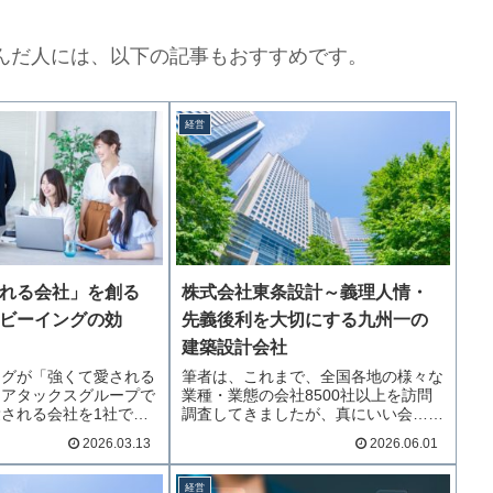
んだ人には、以下の記事もおすすめです。
経営
れる会社」を創る
株式会社東条設計～義理人情・
ビーイングの効
先義後利を大切にする九州一の
建築設計会社
ングが「強くて愛される
筆者は、これまで、全国各地の様々な
るアタックスグループで
業種・業態の会社8500社以上を訪問
される会社を1社で…
調査してきましたが、真にいい会…続
きを読む
2026.03.13
2026.06.01
経営