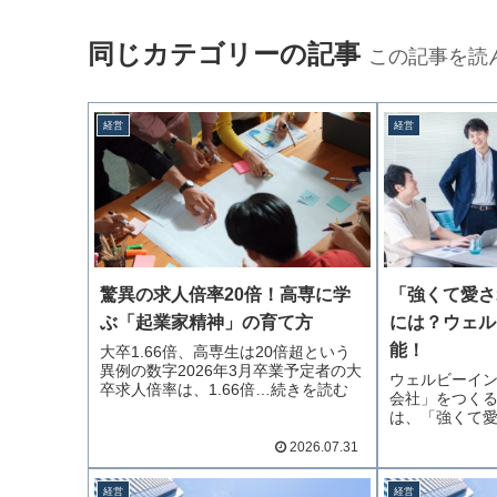
同じカテゴリーの記事
この記事を読
経営
経営
驚異の求人倍率20倍！高専に学
「強くて愛さ
ぶ「起業家精神」の育て方
には？ウェル
能！
大卒1.66倍、高専生は20倍超という
異例の数字2026年3月卒業予定者の大
ウェルビーイ
卒求人倍率は、1.66倍…続きを読む
会社」をつく
は、「強くて愛
続きを読む
2026.07.31
経営
経営