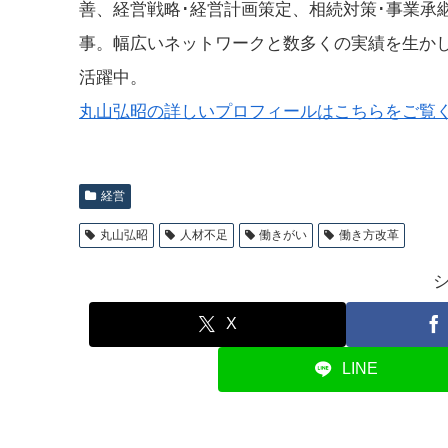
善、経営戦略･経営計画策定、相続対策･事業承
事。幅広いネットワークと数多くの実績を生か
活躍中。
丸山弘昭の詳しいプロフィールはこちらをご覧
経営
丸山弘昭
人材不足
働きがい
働き方改革
X
LINE