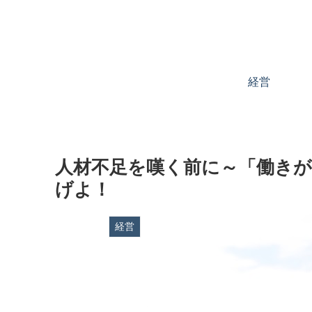
経営
人材不足を嘆く前に～「働きが
げよ！
経営