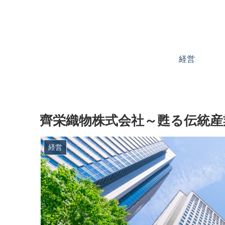
経営
齊栄織物株式会社～甦る伝統産
経営