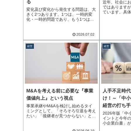
る
近年、社会に
ではあります
変化及び変化から発生する問題は、大
ています。具
きく2つあります。1つは、一時的変
続きを読む
化・一時的問題であり、もう1つは…
続きを読む
2026.07.02
経営
経営
M&Aを考える前に必要な『事業
人手不足時代
価値向上』という視点
け！～「中小
経営の打ち手
事業承継やM&Aを検討し始めるタイ
ミングとして、「そろそろ引退を考え
2026年版「
たい」「後継者が見つからない」と…
イントと今年
続きを読む
小企業白書」
きを読む
2026.06.19