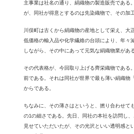
主事業は社名の通り、絹織物の製造販売である
が、同社が得意とするのは先染織物で、その加
川俣町は古くから絹織物の産地として栄え、大
低価格の輸入品や化学繊維の台頭により、年々
しながら、その中にあって元気な絹織物業があ
その代表格が、今回取り上げる齊栄織物である
前である。それは同社が世界で最も薄い絹織物
からである。
ちなみに、その薄さはというと、撚り合わせても
の1の細さである。先日、同社の本社を訪問し
見せていただいたが、その光沢といい透明感と