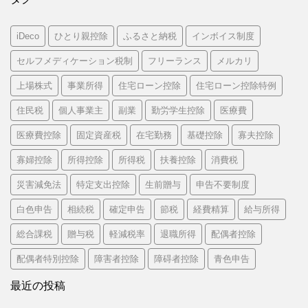
iDeco
ひとり親控除
ふるさと納税
インボイス制度
セルフメディケーション税制
フリーランス
メルカリ
上場株式
事業所得
住宅ローン控除
住宅ローン控除特例
住民税
個人事業主
副業
勤労学生控除
医療費
医療費控除
固定資産税
在宅勤務
基礎控除
寡夫控除
寡婦控除
所得控除
所得税
扶養控除
消費税
災害減免法
特定支出控除
生前贈与
申告不要制度
白色申告
相続税
確定申告
節税
経費精算
給与所得
総合課税
贈与税
軽減税率
退職所得
配偶者控除
配偶者特別控除
障害者控除
障碍者控除
青色申告
最近の投稿