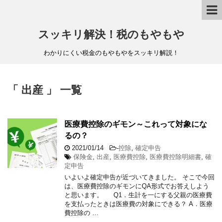
スッキリ解決！税のもやもや
わかりにくい税金のもやもやをスッキリ解説！
「 出産 」 一覧
医療費控除のギモン～これって対象にな
るの？
2021/01/14
-
控除
,
確定申告
保険金
,
出産
,
医療費控除
,
医療費控除明細書
,
確
定申告
いよいよ確定申告が近づいてきました。 そこで今回
は、医療費控除のギモンにQA形式でお答えしよう
と思います。 Q1．生計を一にする父親の医療費
を支払ったときは医療費の対象にできる？ A．医療
費控除の …