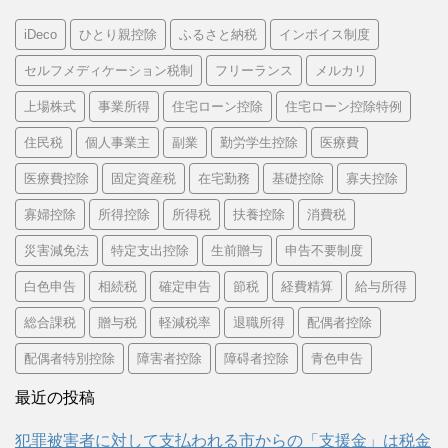
iDeco
ひとり親控除
ふるさと納税
インボイス制度
セルフメディケーション税制
フリーランス
メルカリ
上場株式
事業所得
住宅ローン控除
住宅ローン控除特例
住民税
個人事業主
副業
勤労学生控除
医療費
医療費控除
固定資産税
在宅勤務
基礎控除
寡夫控除
寡婦控除
所得控除
所得税
扶養控除
消費税
災害減免法
特定支出控除
生前贈与
申告不要制度
白色申告
相続税
確定申告
節税
経費精算
給与所得
総合課税
贈与税
軽減税率
退職所得
配偶者控除
配偶者特別控除
障害者控除
障碍者控除
青色申告
最近の投稿
犯罪被害者に対して支払われる市からの「支援金」は税金