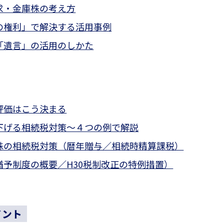
求・金庫株の考え方
の権利」で解決する活用事例
「遺言」の活用のしかた
評価はこう決まる
下げる相続税対策～４つの例で解説
株の相続税対策（暦年贈与／相続時精算課税）
猶予制度の概要／H30税制改正の特例措置）
イント