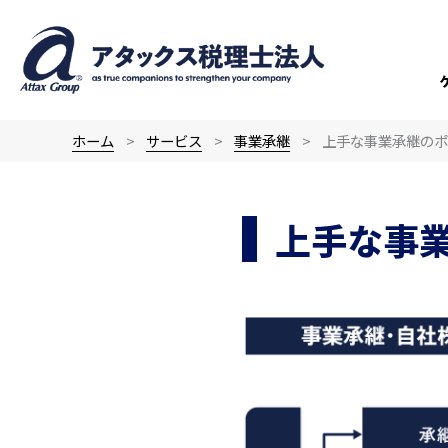
内
容
を
ス
キ
ホーム
サービス
事業承継
上手な事業承継のポ
ッ
プ
上手な事