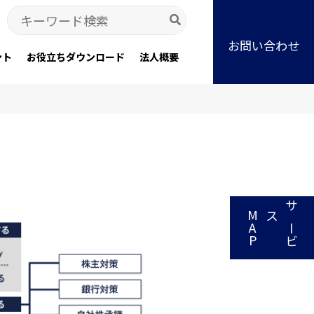
Search
for:
お問い合わせ
ント
お役立ちダウンロード
法人概要
P
サ
ー
ビ
スM
A