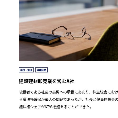
物流・運送
税務顧問
建設建材卸売業を営むA社
後継者である社長の長男への承継にあたり、株主総会にお
る議決権確保が最大の問題であったが、社長と役員持株会
議決権シェアが67％を超えることができた。