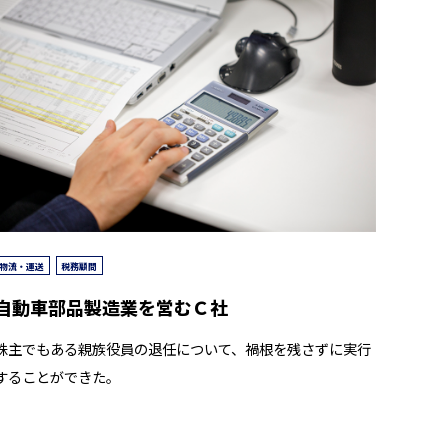
物流・運送
税務顧問
自動車部品製造業を営むＣ社
株主でもある親族役員の退任について、禍根を残さずに実行
することができた。