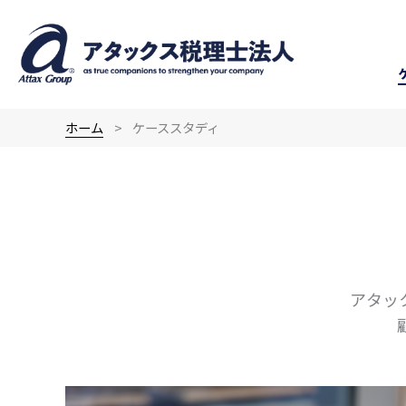
内
容
を
ス
キ
ホーム
ケーススタディ
ッ
プ
アタッ