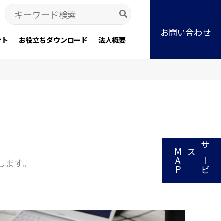
Search
for:
お問い合わせ
ント
お役立ちダウンロード
法人概要
P
サ
ー
ビ
スM
A
します。
。