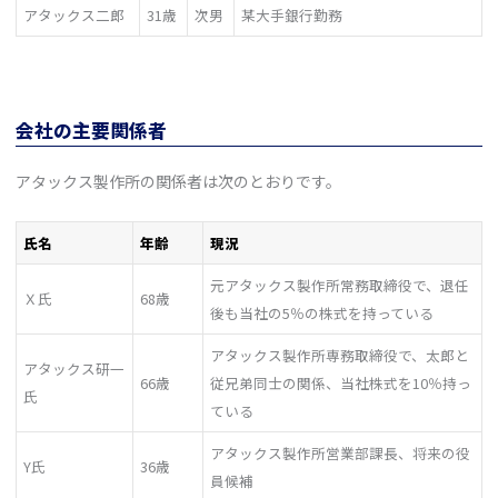
アタックス二郎
31歳
次男
某大手銀行勤務
会社の主要関係者
アタックス製作所の関係者は次のとおりです。
氏名
年齢
現況
元アタックス製作所常務取締役で、退任
Ｘ氏
68歳
後も当社の5％の株式を持っている
アタックス製作所専務取締役で、太郎と
アタックス研一
66歳
従兄弟同士の関係、当社株式を10％持っ
氏
ている
アタックス製作所営業部課長、将来の役
Y氏
36歳
員候補