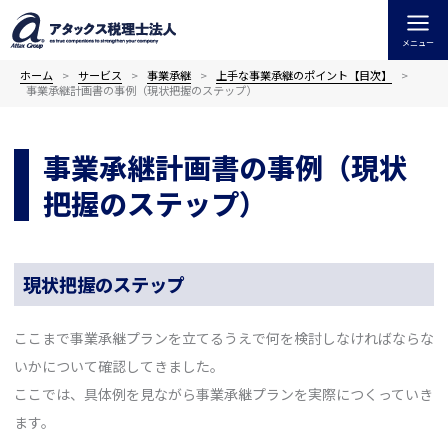
内
容
メニュー
を
ス
ホーム
サービス
事業承継
上手な事業承継のポイント【目次】
事業承継計画書の事例（現状把握のステップ）
キ
ッ
プ
事業承継計画書の事例（現状
把握のステップ）
現状把握のステップ
ここまで事業承継プランを立てるうえで何を検討しなければならな
いかについて確認してきました。
ここでは、具体例を見ながら事業承継プランを実際につくっていき
ます。