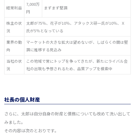
7,000万
経常利益
まずまず堅調
円
株主の状
太郎が75％、花子が10％、アタックス研一氏が10％、Ｘ
況
氏が5％となっている
業界の動
マーケットの大きな拡大は望めないが、しばらくの間は堅
向
調に推移する見込み
当社の状
この地域で常にトップを争ってきたが、新たにライバル会
況
社の出現も予想されるため、品質アップを模索中
社長の個人財産
さらに、太郎は自分自身の財産と債務についても改めて洗い出して
みました。
その内容は次のとおりです。