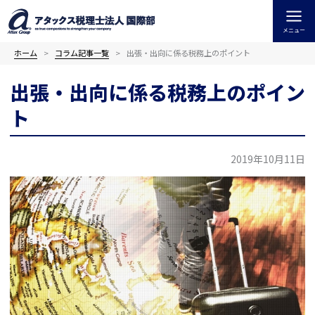
内
容
メニュー
を
ス
ホーム
コラム記事一覧
出張・出向に係る税務上のポイント
キ
ッ
出張・出向に係る税務上のポイン
プ
ト
2019年10月11日