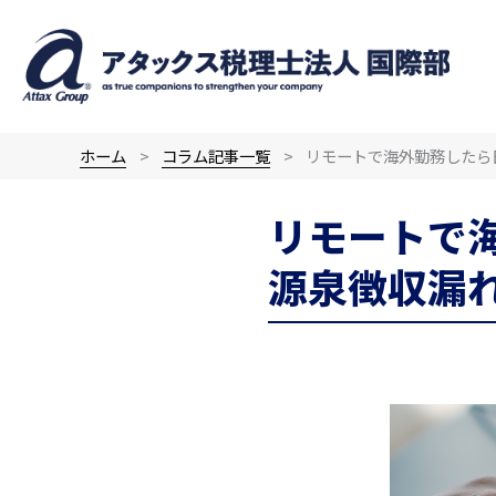
内
容
を
ス
キ
ホーム
コラム記事一覧
リモートで海外勤務したら
ッ
プ
リモートで
源泉徴収漏