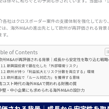
安は徐々に和らぐとの予測も示されています。当面は「
。
仲介各社はクロスボーダー案件の支援体制を強化しており
では、海外M&Aの進出先として欧州が再評価される背景
ます。
ble of Contents
欧州M&Aが再評価される背景｜成長から安定性を取り込む戦略
新興国投資で顕在化した「外部環境リスク」
欧州が持つ「利益拡大とリスク分散を両立する」環境
欧州進出で「ルール対応力」を獲得する意味
高コスト時代の海外M&Aで問われる財務の質
中堅・中小企業にも求められる海外M&Aの設計力
評価される背景｜成長から安定性を取