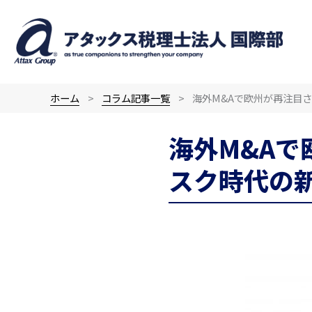
内
容
を
ス
キ
ホーム
コラム記事一覧
海外M&Aで欧州が再注目
ッ
プ
海外M&A
スク時代の