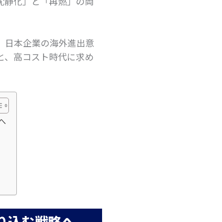
沈静化」と「再燃」の両
、日本企業の海外進出意
と、高コスト時代に求め
へ
り込む戦略へ