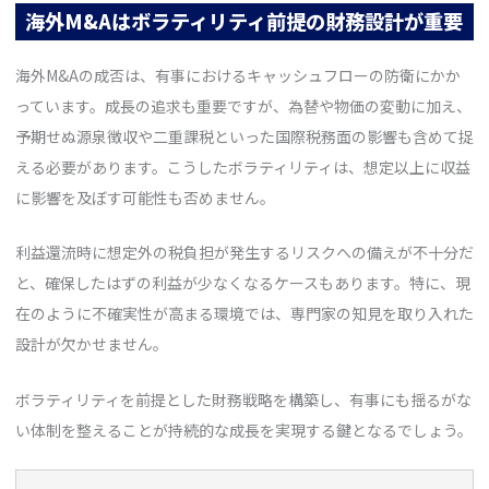
海外M&Aはボラティリティ前提の財務設計が重要
海外M&Aの成否は、有事におけるキャッシュフローの防衛にかか
っています。成長の追求も重要ですが、為替や物価の変動に加え、
予期せぬ源泉徴収や二重課税といった国際税務面の影響も含めて捉
える必要があります。こうしたボラティリティは、想定以上に収益
に影響を及ぼす可能性も否めません。
利益還流時に想定外の税負担が発生するリスクへの備えが不十分だ
と、確保したはずの利益が少なくなるケースもあります。特に、現
在のように不確実性が高まる環境では、専門家の知見を取り入れた
設計が欠かせません。
ボラティリティを前提とした財務戦略を構築し、有事にも揺るがな
い体制を整えることが持続的な成長を実現する鍵となるでしょう。