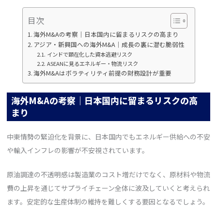
目次
海外M&Aの考察｜日本国内に留まるリスクの高まり
アジア・新興国への海外M&A｜成長の裏に潜む脆弱性
インドで顕在化した資本逃避リスク
ASEANに見るエネルギー・物流リスク
海外M&Aはボラティリティ前提の財務設計が重要
海外M&Aの考察｜日本国内に留まるリスクの高
まり
中東情勢の緊迫化を背景に、日本国内でもエネルギー供給への不安
や輸入インフレの影響が不安視されています。
原油調達の不透明感は製造業のコスト増だけでなく、原材料や物流
費の上昇を通じてサプライチェーン全体に波及していくと考えられ
ます。安定的な生産体制の維持を難しくする要因となるでしょう。