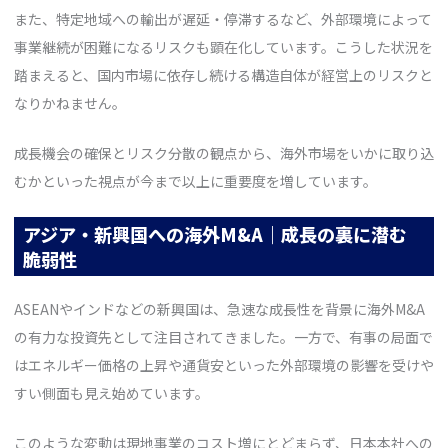
また、特定地域への輸出が遅延・停滞するなど、外部環境によって
事業継続が困難になるリスクも顕在化しています。こうした状況を
踏まえると、国内市場に依存し続ける構造自体が経営上のリスクと
なりかねません。
成長機会の確保とリスク分散の観点から、海外市場をいかに取り込
むかといった視点が今まで以上に重要度を増しています。
アジア・新興国への海外M&A｜成長の裏に潜む
脆弱性
ASEANやインドなどの新興国は、急速な成長性を背景に海外M&A
の有力な投資先として注目されてきました。一方で、有事の局面で
はエネルギー価格の上昇や通貨安といった外部環境の影響を受けや
すい側面も見え始めています。
このような変動は現地事業のコスト増にとどまらず、日本本社への