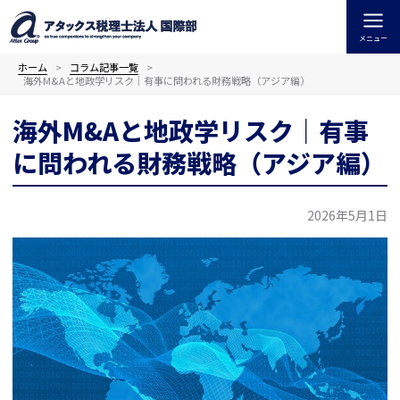
内
容
メニュー
を
ス
ホーム
コラム記事一覧
海外M&Aと地政学リスク｜有事に問われる財務戦略（アジア編）
キ
ッ
海外M&Aと地政学リスク｜有事
プ
に問われる財務戦略（アジア編）
2026年5月1日