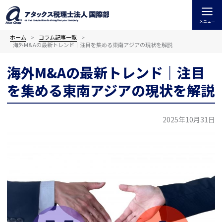
内
容
メニュー
を
ス
ホーム
コラム記事一覧
海外M&Aの最新トレンド｜注目を集める東南アジアの現状を解説
キ
ッ
海外M&Aの最新トレンド｜注目
プ
を集める東南アジアの現状を解説
2025年10月31日