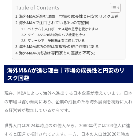
Table of Contents
海外M&Aが進む理由｜市場の成長性と円安のリスク回避
海外M&Aで注目されている3つの有望国
ベトナム｜人口ボーナス期の恩恵を受けやすい
タイ｜ASEANの物流のハブ機能を持つ
マレーシア｜多国籍企業に適している
海外M&A成功の鍵は買収後の統合作業にある
海外M&Aの成功は専門家との連携が不可欠
海外M&Aが進む理由｜市場の成長性と円安のリ
スク回避
現在、M&Aによって海外へ進出する日本企業が増えています。日本
の市場は縮小傾向にあり、企業の成長のため海外展開を視野に入れ
る経営者が増加しているからです。
世界人口は2024年時点の82億人から、2080年代には103億人に達
すると国連で推計されています。一方、日本の人口は2020年時点